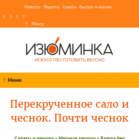
Новости
Рецепты
Советы
Быстро и вкусно
ИСКУССТВО ГОТОВИТЬ ВКУСНО
Меню
Перекрученное сало и
чеснок. Почти чеснок
Салаты и закуски
•
Мясные закуски
•
Блюда без