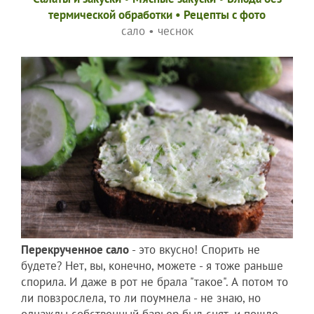
термической обработки
•
Рецепты c фото
сало
•
чеснок
Перекрученное сало
- это вкусно! Спорить не
будете? Нет, вы, конечно, можете - я тоже раньше
спорила. И даже в рот не брала "такое". А потом то
ли повзрослела, то ли поумнела - не знаю, но
однажды собственный барьер был снят, и пошло-