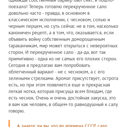
поехало! Теперь готовлю перекрученное сало
довольно часто - правда, в основном в
классическом исполнении, с чесноком, солью и
черным перцем, но суть сейчас не в том, насколько
каноничен рецепт, а в том, что, оказывается, если
объявить войну собственным доморощенным
тараканчикам, мир может открыться с невероятных
сторон. И перекрученное сало - да-да, вот так
примитивно - одна из не самых его плохих сторон.
Сегодня я предлагаю вам попробовать
облегченный вариант - не с чесноком, а с его
зелеными стрелками. Аромат присутствует, острота
есть, но при этом появляется еще и прекрасная
легкая нотка, которая присуща всем блюдам, где
есть чеснок. Очень и очень достойная закуска, это
я вам как человек, в общем-то равнодушный к салу
говорю.
А знаете ли вы, что во времена СССР сало