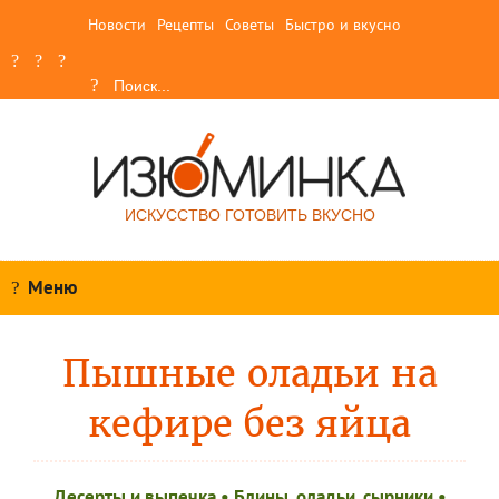
Новости
Рецепты
Советы
Быстро и вкусно
ИСКУССТВО ГОТОВИТЬ ВКУСНО
Меню
Пышные оладьи на
кефире без яйца
Десерты и выпечка
•
Блины, оладьи, сырники
•