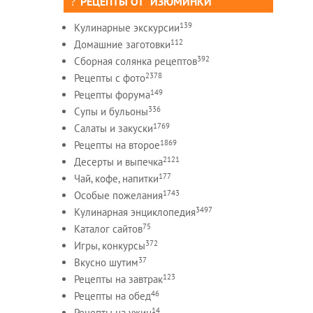
РЕЦЕПТЫ ОТ "ИЗЮМИНКИ"
139
Кулинарные экскурсии
112
Домашние заготовки
392
Сборная солянка рецептов
2378
Рецепты c фото
149
Рецепты форума
336
Супы и бульоны
1769
Салаты и закуски
1869
Рецепты на второе
2121
Десерты и выпечка
177
Чай, кофе, напитки
1743
Особые пожелания
3497
Кулинарная энциклопедия
75
Каталог сайтов
372
Игры, конкурсы
37
Вкусно шутим
123
Рецепты на завтрак
46
Рецепты на обед
14
Рецепты на ужин