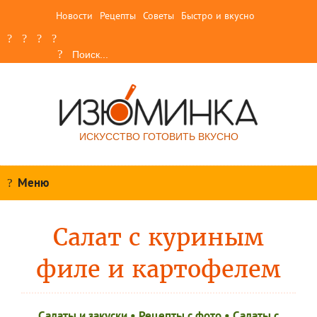
Новости
Рецепты
Советы
Быстро и вкусно
ИСКУССТВО ГОТОВИТЬ ВКУСНО
Меню
Салат с куриным
филе и картофелем
Салаты и закуски
•
Рецепты c фото
•
Салаты с