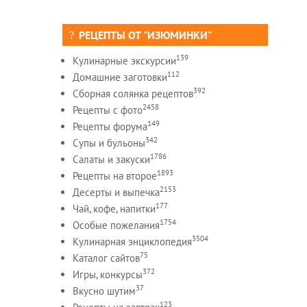
РЕЦЕПТЫ ОТ "ИЗЮМИНКИ"
139
Кулинарные экскурсии
112
Домашние заготовки
392
Сборная солянка рецептов
2458
Рецепты c фото
149
Рецепты форума
342
Супы и бульоны
1786
Салаты и закуски
1893
Рецепты на второе
2153
Десерты и выпечка
177
Чай, кофе, напитки
1754
Особые пожелания
3504
Кулинарная энциклопедия
75
Каталог сайтов
372
Игры, конкурсы
37
Вкусно шутим
123