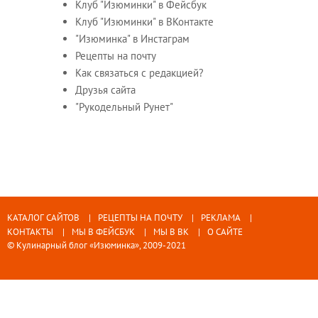
Клуб "Изюминки" в Фейсбук
Клуб "Изюминки" в ВКонтакте
"Изюминка" в Инстаграм
Рецепты на почту
Как связаться с редакцией?
Друзья сайта
"Рукодельный Рунет"
КАТАЛОГ САЙТОВ
РЕЦЕПТЫ НА ПОЧТУ
РЕКЛАМА
КОНТАКТЫ
МЫ В ФЕЙСБУК
МЫ В ВК
О САЙТЕ
© Кулинарный блог «Изюминка», 2009-2021