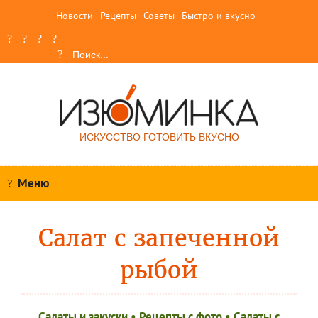
Новости
Рецепты
Советы
Быстро и вкусно
ИСКУССТВО ГОТОВИТЬ ВКУСНО
Меню
Салат с запеченной
рыбой
Салаты и закуски
•
Рецепты c фото
•
Салаты с