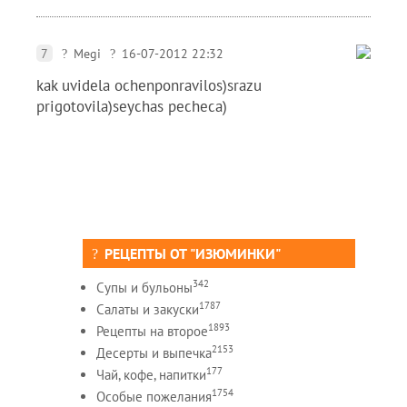
7
Megi
16-07-2012 22:32
kak uvidela ochenponravilos)srazu
prigotovila)seychas pecheca)
РЕЦЕПТЫ ОТ "ИЗЮМИНКИ"
342
Супы и бульоны
1787
Салаты и закуски
1893
Рецепты на второе
2153
Десерты и выпечка
177
Чай, кофе, напитки
1754
Особые пожелания