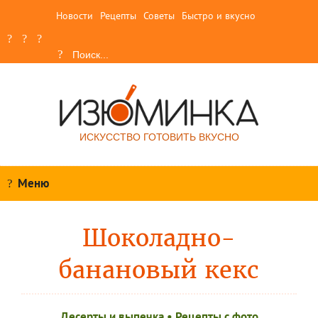
Новости
Рецепты
Советы
Быстро и вкусно
ИСКУССТВО ГОТОВИТЬ ВКУСНО
Меню
Шоколадно-
банановый кекс
Десерты и выпечка
•
Рецепты c фото