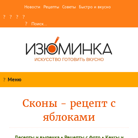
Новости
Рецепты
Советы
Быстро и вкусно
ИСКУССТВО ГОТОВИТЬ ВКУСНО
Меню
Сконы - рецепт с
яблоками
Десерты и выпечка
•
Рецепты c фото
•
Кексы и