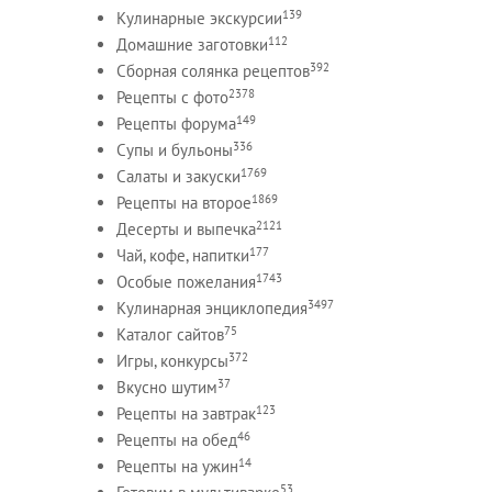
139
Кулинарные экскурсии
112
Домашние заготовки
392
Сборная солянка рецептов
2378
Рецепты c фото
149
Рецепты форума
336
Супы и бульоны
1769
Салаты и закуски
1869
Рецепты на второе
2121
Десерты и выпечка
177
Чай, кофе, напитки
1743
Особые пожелания
3497
Кулинарная энциклопедия
75
Каталог сайтов
372
Игры, конкурсы
37
Вкусно шутим
123
Рецепты на завтрак
46
Рецепты на обед
14
Рецепты на ужин
53