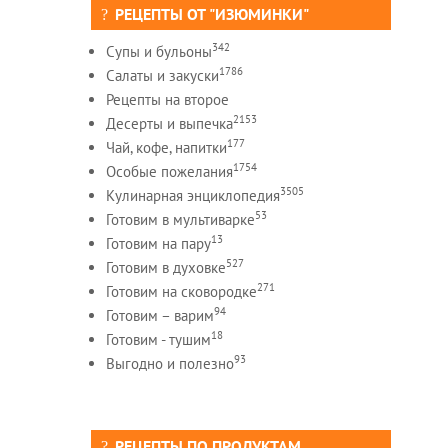
РЕЦЕПТЫ ОТ "ИЗЮМИНКИ"
342
Супы и бульоны
1786
Салаты и закуски
Рецепты на второе
2153
Десерты и выпечка
177
Чай, кофе, напитки
1754
Особые пожелания
3505
Кулинарная энциклопедия
53
Готовим в мультиварке
13
Готовим на пару
527
Готовим в духовке
271
Готовим на сковородке
94
Готовим – варим
18
Готовим - тушим
93
Выгодно и полезно
РЕЦЕПТЫ ПО ПРОДУКТАМ