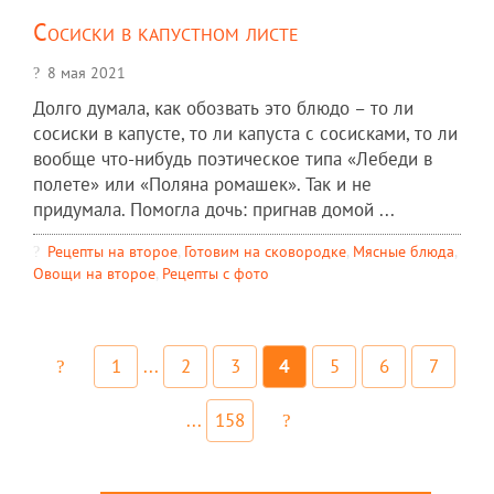
Сосиски в капустном листе
8 мая 2021
Долго думала, как обозвать это блюдо – то ли
сосиски в капусте, то ли капуста с сосисками, то ли
вообще что-нибудь поэтическое типа «Лебеди в
полете» или «Поляна ромашек». Так и не
придумала. Помогла дочь: пригнав домой ...
Рецепты на второе
,
Готовим на сковородке
,
Мясные блюда
,
Овощи на второе
,
Рецепты c фото
1
...
2
3
4
5
6
7
...
158