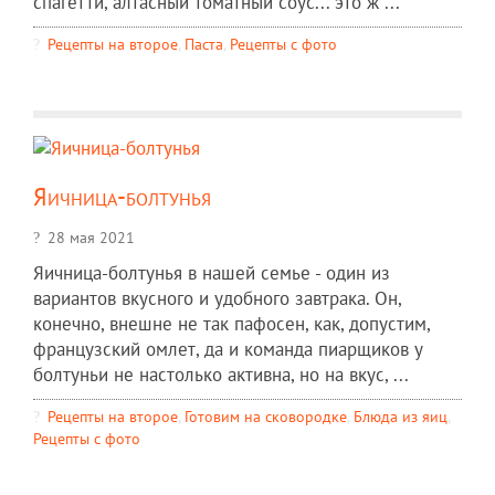
спагетти, алтасный томатный соус... это ж ...
Рецепты на второе
,
Паста
,
Рецепты c фото
Яичница-болтунья
28 мая 2021
Яичница-болтунья в нашей семье - один из
вариантов вкусного и удобного завтрака. Он,
конечно, внешне не так пафосен, как, допустим,
французский омлет, да и команда пиарщиков у
болтуньи не настолько активна, но на вкус, ...
Рецепты на второе
,
Готовим на сковородке
,
Блюда из яиц
,
Рецепты c фото