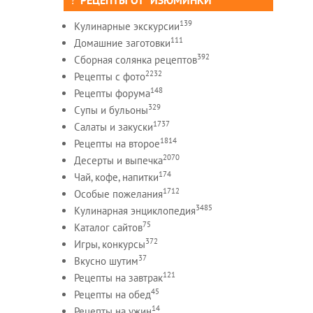
РЕЦЕПТЫ ОТ "ИЗЮМИНКИ"
139
Кулинарные экскурсии
111
Домашние заготовки
392
Сборная солянка рецептов
2232
Рецепты c фото
148
Рецепты форума
329
Супы и бульоны
1737
Салаты и закуски
1814
Рецепты на второе
2070
Десерты и выпечка
174
Чай, кофе, напитки
1712
Особые пожелания
3485
Кулинарная энциклопедия
75
Каталог сайтов
372
Игры, конкурсы
37
Вкусно шутим
121
Рецепты на завтрак
45
Рецепты на обед
14
Рецепты на ужин