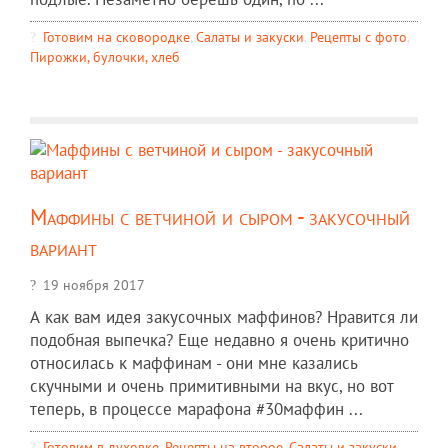
Готовим на сковородке
,
Салаты и закуски
,
Рецепты c фото
,
Пирожки, булочки, хлеб
Маффины с ветчиной и сыром - закусочный
вариант
19 ноября 2017
А как вам идея закусочных маффинов? Нравится ли
подобная выпечка? Еще недавно я очень критично
относилась к маффинам - они мне казались
скучными и очень примитивными на вкус, но вот
теперь, в процессе марафона #30маффин ...
Готовим в духовке
,
Рецепты на второе
,
Салаты и закуски
,