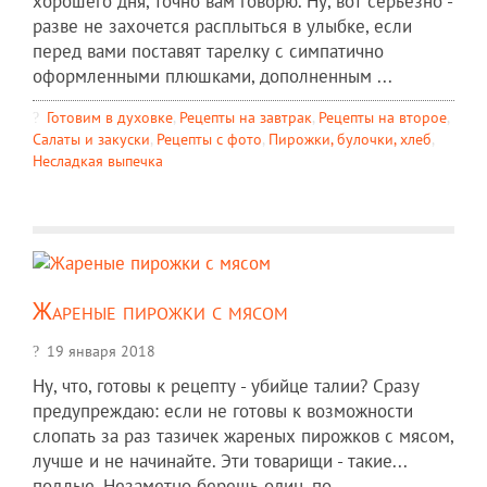
хорошего дня, точно вам говорю. Ну, вот серьезно -
разве не захочется расплыться в улыбке, если
перед вами поставят тарелку с симпатично
оформленными плюшками, дополненным ...
Готовим в духовке
,
Рецепты на завтрак
,
Рецепты на второе
,
Салаты и закуски
,
Рецепты c фото
,
Пирожки, булочки, хлеб
,
Несладкая выпечка
Жареные пирожки с мясом
19 января 2018
Ну, что, готовы к рецепту - убийце талии? Сразу
предупреждаю: если не готовы к возможности
слопать за раз тазичек жареных пирожков с мясом,
лучше и не начинайте. Эти товарищи - такие...
подлые. Незаметно берешь один, по ...