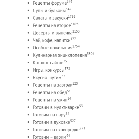
149
Рецепты форума
342
Супы и бульоны
1786
Салаты и закуски
1893
Рецепты на второе
2153
Десерты и выпечка
177
Чай, кофе, напитки
1754
Особые пожелания
3504
Кулинарная энциклопедия
75
Каталог сайтов
372
Игры, конкурсы
37
Вкусно шутим
123
Рецепты на завтрак
51
Рецепты на обед
14
Рецепты на ужин
53
Готовим в мультиварке
13
Готовим на пару
527
Готовим в духовке
271
Готовим на сковородке
94
Готовим – варим