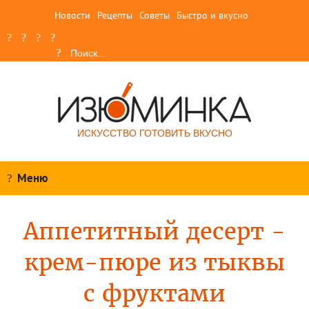
Новости
Рецепты
Советы
Быстро и вкусно
ИСКУССТВО ГОТОВИТЬ ВКУСНО
Меню
Аппетитный десерт -
крем-пюре из тыквы
с фруктами