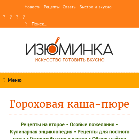
Новости
Рецепты
Советы
Быстро и вкусно
ИСКУССТВО ГОТОВИТЬ ВКУСНО
Меню
Гороховая каша-пюре
Рецепты на второе
•
Особые пожелания
•
Кулинарная энциклопедия
•
Рецепты для постного
стола
•
Готовим быстро и вкусно
•
Обзоры сайтов