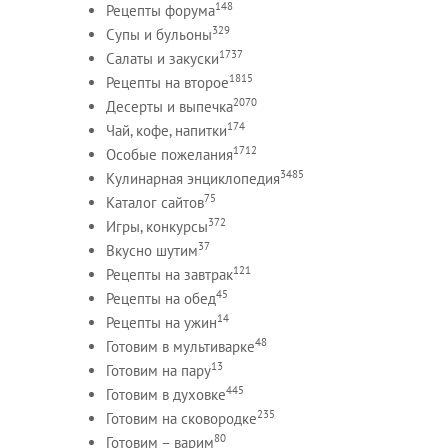
148
Рецепты форума
329
Супы и бульоны
1737
Салаты и закуски
1815
Рецепты на второе
2070
Десерты и выпечка
174
Чай, кофе, напитки
1712
Особые пожелания
3485
Кулинарная энциклопедия
75
Каталог сайтов
372
Игры, конкурсы
37
Вкусно шутим
121
Рецепты на завтрак
45
Рецепты на обед
14
Рецепты на ужин
48
Готовим в мультиварке
13
Готовим на пару
445
Готовим в духовке
235
Готовим на сковородке
80
Готовим – варим