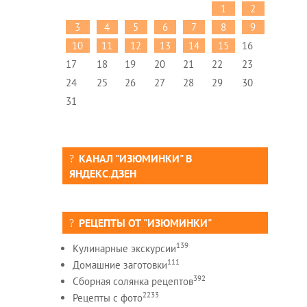
1
2
3
4
5
6
7
8
9
10
11
12
13
14
15
16
17
18
19
20
21
22
23
24
25
26
27
28
29
30
31
КАНАЛ "ИЗЮМИНКИ" В
ЯНДЕКС.ДЗЕН
РЕЦЕПТЫ ОТ "ИЗЮМИНКИ"
139
Кулинарные экскурсии
111
Домашние заготовки
392
Сборная солянка рецептов
2233
Рецепты c фото