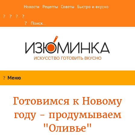
Новости
Рецепты
Советы
Быстро и вкусно
ИСКУССТВО ГОТОВИТЬ ВКУСНО
Меню
Готовимся к Новому
году - продумываем
"Оливье"