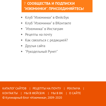
СООБЩЕСТВА И ПОДПИСКИ
"ИЗЮМИНКИ". ПРИСОЕДИНЯЙТЕСЬ!
Клуб "Изюминки" в Фейсбук
Клуб "Изюминки" в ВКонтакте
"Изюминка" в Инстаграм
Рецепты на почту
Как связаться с редакцией?
Друзья сайта
"Рукодельный Рунет"
КАТАЛОГ САЙТОВ
РЕЦЕПТЫ НА ПОЧТУ
РЕКЛАМА
КОНТАКТЫ
МЫ В ФЕЙСБУК
МЫ В ВК
О САЙТЕ
© Кулинарный блог «Изюминка», 2009-2020