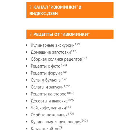
КАНАЛ "ИЗЮМИНКИ" В
ЯНДЕКС.ДЗЕН
РЕЦЕПТЫ ОТ "ИЗЮМИНКИ"
139
Кулинарные экскурсии
112
Домашние заготовки
392
Сборная солянка рецептов
2304
Рецепты c фото
148
Рецепты форума
332
Супы и бульоны
1753
Салаты и закуски
1840
Рецепты на второе
2097
Десерты и выпечка
176
Чай, кофе, напитки
1728
Особые пожелания
3494
Кулинарная энциклопедия
75
Каталог сайтов