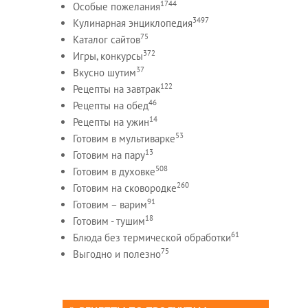
1744
Особые пожелания
3497
Кулинарная энциклопедия
75
Каталог сайтов
372
Игры, конкурсы
37
Вкусно шутим
122
Рецепты на завтрак
46
Рецепты на обед
14
Рецепты на ужин
53
Готовим в мультиварке
13
Готовим на пару
508
Готовим в духовке
260
Готовим на сковородке
91
Готовим – варим
18
Готовим - тушим
61
Блюда без термической обработки
75
Выгодно и полезно