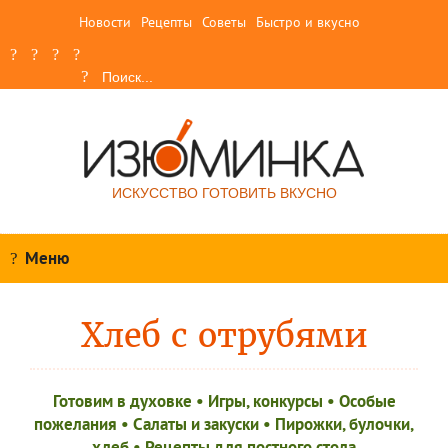
Новости
Рецепты
Советы
Быстро и вкусно
ИСКУССТВО ГОТОВИТЬ ВКУСНО
Меню
Хлеб с отрубями
Готовим в духовке
•
Игры, конкурсы
•
Особые
пожелания
•
Салаты и закуски
•
Пирожки, булочки,
хлеб
•
Рецепты для постного стола