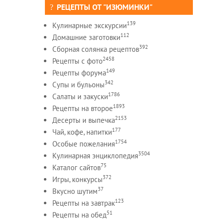
РЕЦЕПТЫ ОТ "ИЗЮМИНКИ"
139
Кулинарные экскурсии
112
Домашние заготовки
392
Сборная солянка рецептов
2458
Рецепты c фото
149
Рецепты форума
342
Супы и бульоны
1786
Салаты и закуски
1893
Рецепты на второе
2153
Десерты и выпечка
177
Чай, кофе, напитки
1754
Особые пожелания
3504
Кулинарная энциклопедия
75
Каталог сайтов
372
Игры, конкурсы
37
Вкусно шутим
123
Рецепты на завтрак
51
Рецепты на обед