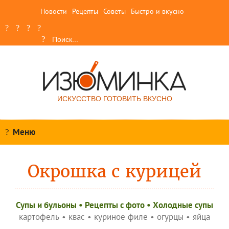
Новости
Рецепты
Советы
Быстро и вкусно
ИСКУССТВО ГОТОВИТЬ ВКУСНО
Меню
Окрошка с курицей
Супы и бульоны
•
Рецепты c фото
•
Холодные супы
картофель
•
квас
•
куриное филе
•
огурцы
•
яйца