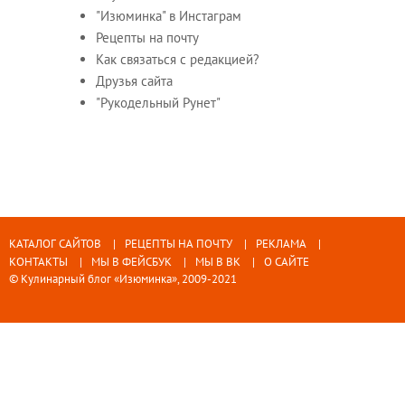
"Изюминка" в Инстаграм
Рецепты на почту
Как связаться с редакцией?
Друзья сайта
"Рукодельный Рунет"
КАТАЛОГ САЙТОВ
РЕЦЕПТЫ НА ПОЧТУ
РЕКЛАМА
КОНТАКТЫ
МЫ В ФЕЙСБУК
МЫ В ВК
О САЙТЕ
© Кулинарный блог «Изюминка», 2009-2021