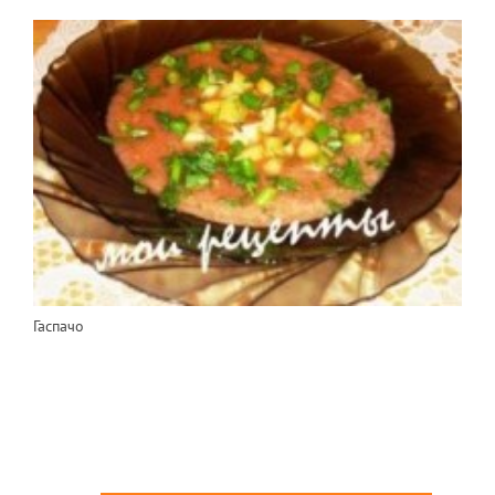
Гаспачо