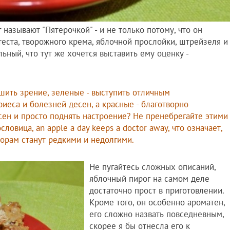
г
называют "Пятерочкой" - и не только потому, что он
теста, творожного крема, яблочной прослойки, штрейзеля и
ьный, что тут же хочется выставить ему оценку -
чшить зрение, зеленые - выступить отличным
иеса и болезней десен, а красные - благотворно
есен и просто поднять настроение? Не пренебрегайте этими
словица, an apple a day keeps a doctor away, что означает,
кторам станут редкими и недолгими.
Не пугайтесь сложных описаний,
яблочный пирог на самом деле
достаточно прост в приготовлении.
Кроме того, он особенно ароматен,
его сложно назвать повседневным,
скорее я бы отнесла его к