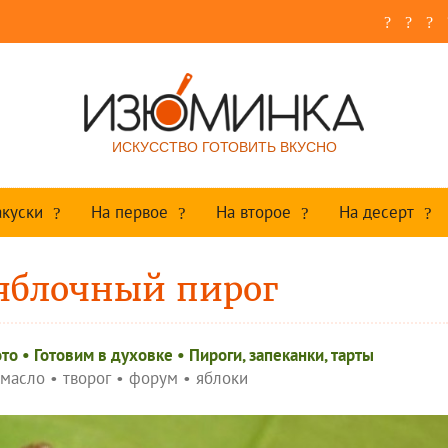
ИСКУССТВО ГОТОВИТЬ ВКУСНО
акуски
На первое
На второе
На десерт
яблочный пирог
ото
•
Готовим в духовке
•
Пироги, запеканки, тарты
 масло
•
творог
•
форум
•
яблоки