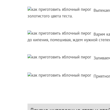
Выпекаем
золотистого цвета теста.
Варим к
до кипения, помешивая, ждем нужной степен
Заливаем
Приятног