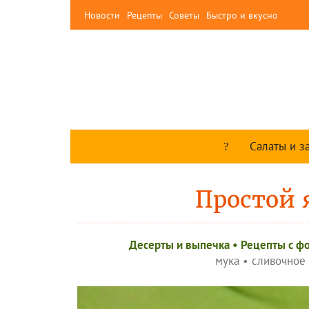
Новости
Рецепты
Советы
Быстро и вкусно
Салаты и з
Простой 
Десерты и выпечка
•
Рецепты c ф
мука
•
сливочное