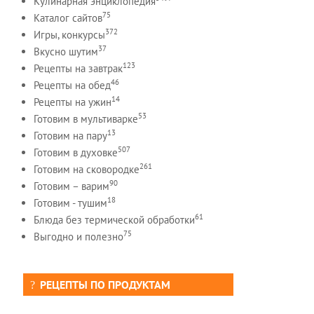
Кулинарная энциклопедия
75
Каталог сайтов
372
Игры, конкурсы
37
Вкусно шутим
123
Рецепты на завтрак
46
Рецепты на обед
14
Рецепты на ужин
53
Готовим в мультиварке
13
Готовим на пару
507
Готовим в духовке
261
Готовим на сковородке
90
Готовим – варим
18
Готовим - тушим
61
Блюда без термической обработки
75
Выгодно и полезно
РЕЦЕПТЫ ПО ПРОДУКТАМ