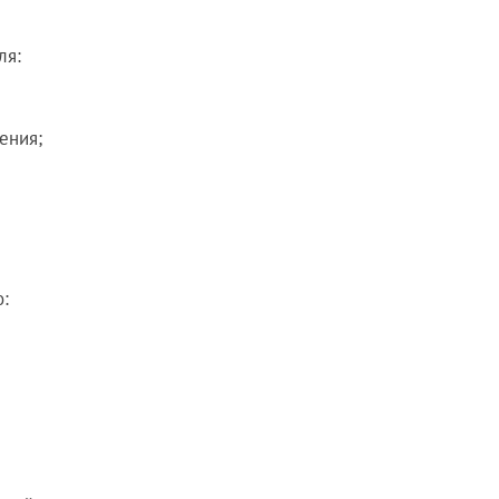
ля:
ения;
: