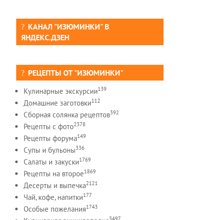
КАНАЛ "ИЗЮМИНКИ" В
ЯНДЕКС.ДЗЕН
РЕЦЕПТЫ ОТ "ИЗЮМИНКИ"
139
Кулинарные экскурсии
112
Домашние заготовки
392
Сборная солянка рецептов
2378
Рецепты c фото
149
Рецепты форума
336
Супы и бульоны
1769
Салаты и закуски
1869
Рецепты на второе
2121
Десерты и выпечка
177
Чай, кофе, напитки
1743
Особые пожелания
3497