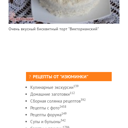
Очень вкусный бисквитный торт "Викторианский"
РЕЦЕПТЫ ОТ "ИЗЮМИНКИ"
139
Кулинарные экскурсии
112
Домашние заготовки
392
Сборная солянка рецептов
2458
Рецепты c фото
149
Рецепты форума
342
Супы и бульоны
1786