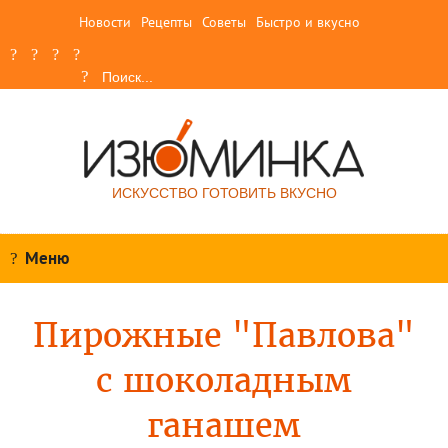
Новости
Рецепты
Советы
Быстро и вкусно
ИСКУССТВО ГОТОВИТЬ ВКУСНО
Меню
Пирожные "Павлова"
с шоколадным
ганашем