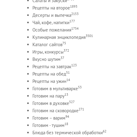
Салаты и закуски
1893
Рецепты на второе
2153
Десерты и выпечка
177
Чай, кофе, напитки
1754
Особые пожелания
3501
Кулинарная энциклопедия
75
Каталог сайтов
372
Игры, конкурсы
37
Вкусно шутим
123
Рецепты на завтрак
51
Рецепты на обед
14
Рецепты на ужин
53
Готовим в мультиварке
13
Готовим на пару
527
Готовим в духовке
271
Готовим на сковородке
94
Готовим – варим
18
Готовим - тушим
62
Блюда без термической обработки