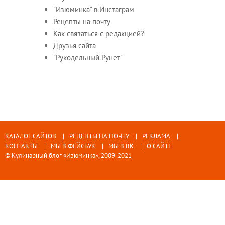
"Изюминка" в Инстаграм
Рецепты на почту
Как связаться с редакцией?
Друзья сайта
"Рукодельный Рунет"
КАТАЛОГ САЙТОВ
РЕЦЕПТЫ НА ПОЧТУ
РЕКЛАМА
КОНТАКТЫ
МЫ В ФЕЙСБУК
МЫ В ВК
О САЙТЕ
© Кулинарный блог «Изюминка», 2009-2021