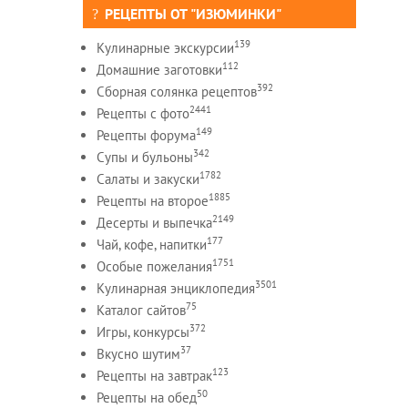
РЕЦЕПТЫ ОТ "ИЗЮМИНКИ"
139
Кулинарные экскурсии
112
Домашние заготовки
392
Сборная солянка рецептов
2441
Рецепты c фото
149
Рецепты форума
342
Супы и бульоны
1782
Салаты и закуски
1885
Рецепты на второе
2149
Десерты и выпечка
177
Чай, кофе, напитки
1751
Особые пожелания
3501
Кулинарная энциклопедия
75
Каталог сайтов
372
Игры, конкурсы
37
Вкусно шутим
123
Рецепты на завтрак
50
Рецепты на обед