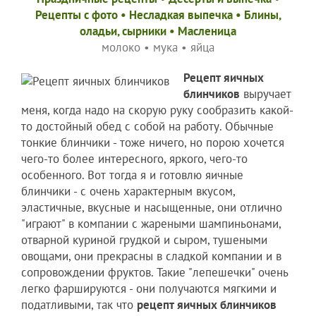
Рецепты c фото
•
Несладкая выпечка
•
Блины,
оладьи, сырники
•
Масленица
молоко
•
мука
•
яйца
Рецепт яичных
блинчиков
выручает
меня, когда надо на скорую руку сообразить какой-
то достойный обед с собой на работу. Обычные
тонкие блинчики - тоже ничего, но порою хочется
чего-то более интересного, яркого, чего-то
особенного. Вот тогда я и готовлю яичные
блинчики - с очень характерным вкусом,
эластичные, вкусные и насыщенные, они отлично
"играют" в компании с жареными шампиньонами,
отварной куриной грудкой и сыром, тушеными
овощами, они прекрасны в сладкой компании и в
сопровождении фруктов. Такие "лепешечки" очень
легко фаршируются - они получаются мягкими и
податливыми, так что
рецепт яичных блинчиков