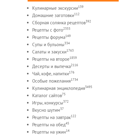
139
Кулинарные экскурсии
112
Домашние заготовки
392
Сборная солянка рецептов
2355
Рецепты c фото
149
Рецепты форума
334
Супы и бульоны
1763
Салаты и закуски
1859
Рецепты на второе
2116
Десерты и выпечка
176
Чай, кофе, напитки
1734
Особые пожелания
3495
Кулинарная энциклопедия
75
Каталог сайтов
372
Игры, конкурсы
37
Вкусно шутим
122
Рецепты на завтрак
45
Рецепты на обед
14
Рецепты на ужин