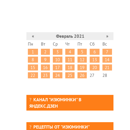
«
Февраль 2021
»
Пн
Вт
Ср
Чт
Пт
Сб
Вс
1
2
3
4
5
6
7
8
9
10
11
12
13
14
15
16
17
18
19
20
21
22
23
24
25
26
27
28
КАНАЛ "ИЗЮМИНКИ" В
ЯНДЕКС.ДЗЕН
РЕЦЕПТЫ ОТ "ИЗЮМИНКИ"