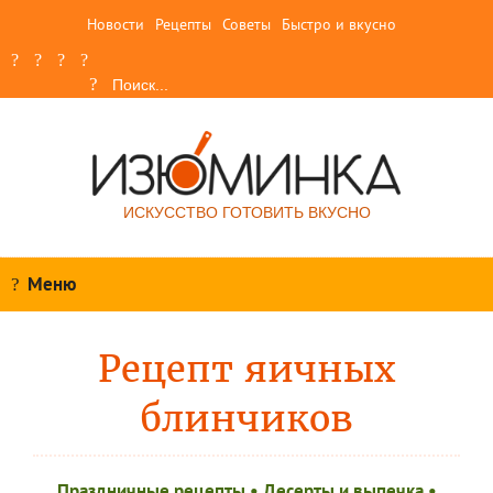
Новости
Рецепты
Советы
Быстро и вкусно
ИСКУССТВО ГОТОВИТЬ ВКУСНО
Меню
Рецепт яичных
блинчиков
Праздничные рецепты
•
Десерты и выпечка
•