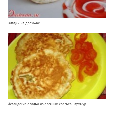
Оладьи на дрожжах
Исландские оладьи из овсяных хлопьев - луммур