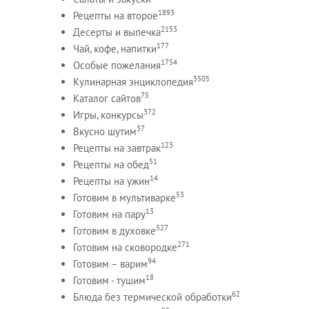
1893
Рецепты на второе
2153
Десерты и выпечка
177
Чай, кофе, напитки
1754
Особые пожелания
3505
Кулинарная энциклопедия
75
Каталог сайтов
372
Игры, конкурсы
37
Вкусно шутим
123
Рецепты на завтрак
51
Рецепты на обед
14
Рецепты на ужин
53
Готовим в мультиварке
13
Готовим на пару
527
Готовим в духовке
271
Готовим на сковородке
94
Готовим – варим
18
Готовим - тушим
62
Блюда без термической обработки