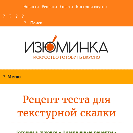
Новости
Рецепты
Советы
Быстро и вкусно
ИСКУССТВО ГОТОВИТЬ ВКУСНО
Меню
Рецепт теста для
текстурной скалки
Готовим в духовке
•
Праздничные рецепты
•