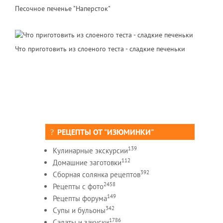
Песочное печенье "Наперсток"
Что приготовить из слоеного теста - сладкие печеньки
РЕЦЕПТЫ ОТ "ИЗЮМИНКИ"
139
Кулинарные экскурсии
112
Домашние заготовки
392
Сборная солянка рецептов
2458
Рецепты c фото
149
Рецепты форума
342
Супы и бульоны
1786
Салаты и закуски