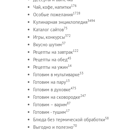
176
Чай, кофе, напитки
1728
Особые пожелания
3494
Кулинарная энциклопедия
75
Каталог сайтов
372
Игры, конкурсы
37
Вкусно шутим
122
Рецепты на завтрак
45
Рецепты на обед
14
Рецепты на ужин
53
Готовим в мультиварке
13
Готовим на пару
475
Готовим в духовке
247
Готовим на сковородке
87
Готовим – варим
17
Готовим - тушим
58
Блюда без термической обработки
70
Выгодно и полезно