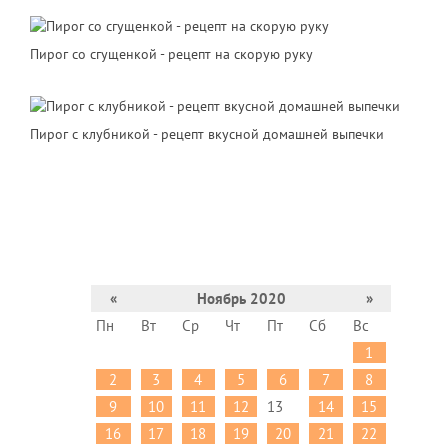
Пирог со сгущенкой - рецепт на скорую руку
Пирог с клубникой - рецепт вкусной домашней выпечки
«
Ноябрь 2020
»
Пн
Вт
Ср
Чт
Пт
Сб
Вс
1
2
3
4
5
6
7
8
9
10
11
12
13
14
15
16
17
18
19
20
21
22