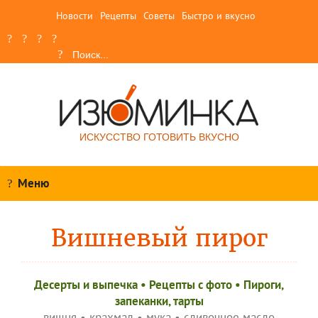
Новости
Рецепты
Советы
Быстро и вкусно
ИСКУССТВО ГОТОВИТЬ ВКУСНО
Меню
Вишневый пирог
Десерты и выпечка
•
Рецепты c фото
•
Пироги,
запеканки, тарты
вишня
•
крахмал
•
мука
•
сливочное масло