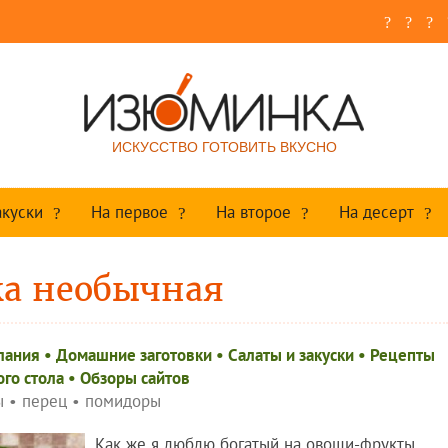
ИСКУССТВО ГОТОВИТЬ ВКУСНО
акуски
На первое
На второе
На десерт
ка необычная
лания
•
Домашние заготовки
•
Салаты и закуски
•
Рецепты
ого стола
•
Обзоры сайтов
ы
•
перец
•
помидоры
Как же я люблю богатый на овощи-фрукты