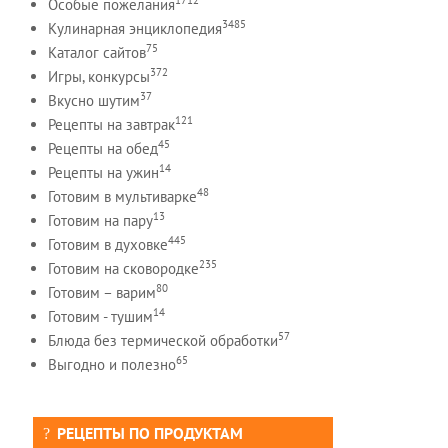
Особые пожелания
3485
Кулинарная энциклопедия
75
Каталог сайтов
372
Игры, конкурсы
37
Вкусно шутим
121
Рецепты на завтрак
45
Рецепты на обед
14
Рецепты на ужин
48
Готовим в мультиварке
13
Готовим на пару
445
Готовим в духовке
235
Готовим на сковородке
80
Готовим – варим
14
Готовим - тушим
57
Блюда без термической обработки
65
Выгодно и полезно
РЕЦЕПТЫ ПО ПРОДУКТАМ