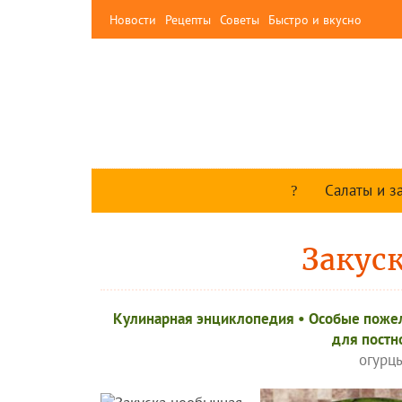
Новости
Рецепты
Советы
Быстро и вкусно
Салаты и з
Закус
Кулинарная энциклопедия
•
Особые поже
для постн
огурц