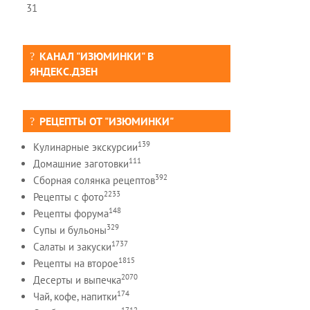
31
КАНАЛ "ИЗЮМИНКИ" В
ЯНДЕКС.ДЗЕН
РЕЦЕПТЫ ОТ "ИЗЮМИНКИ"
139
Кулинарные экскурсии
111
Домашние заготовки
392
Сборная солянка рецептов
2233
Рецепты c фото
148
Рецепты форума
329
Супы и бульоны
1737
Салаты и закуски
1815
Рецепты на второе
2070
Десерты и выпечка
174
Чай, кофе, напитки
1712