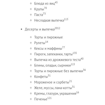
45
Блюда из яиц
70
Крупы
73
Паста
113
Несладкая выпечка
2012
Десерты и выпечка
Торты и пирожные
14
Рулеты
77
Кексы и маффины
135
Пироги, запеканки, тарты
40
Выпечка из дрожжевого теста
115
Блины, оладьи, сырники
36
Торты и пирожные без выпечки
31
Конфеты
21
Мороженое и сорбеты
31
Желе, муссы, пана-котты
16
Кремы, глазури, украшения
121
Печенье