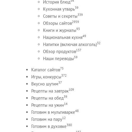
54
История блюд
39
Кухонная утварь
339
Советы и секреты
2959
Обзоры сайтов
93
Книги и журналы
49
Национальная кухня
32
Напитки (включая алкоголь)
137
Обзор продуктов
59
Наши переводы
75
Каталог сайтов
372
Игры, конкурсы
37
Вкусно шутим
109
Рецепты на завтрак
39
Рецепты на обед
14
Рецепты на ужин
48
Готовим в мультиварке
12
Готовим на пару
380
Готовим в духовке
182