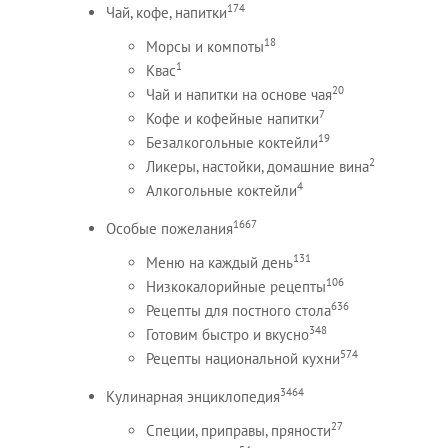
174
Чай, кофе, напитки
18
Морсы и компоты
1
Квас
20
Чай и напитки на основе чая
7
Кофе и кофейные напитки
19
Безалкогольные коктейли
2
Ликеры, настойки, домашние вина
4
Алкогольные коктейли
1667
Особые пожелания
131
Меню на каждый день
106
Низкокалорийные рецепты
636
Рецепты для постного стола
348
Готовим быстро и вкусно
574
Рецепты национальной кухни
3464
Кулинарная энциклопедия
27
Специи, приправы, пряности