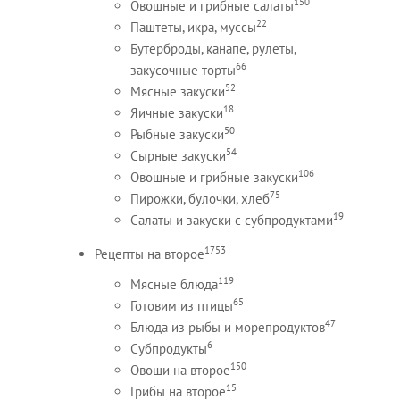
150
Овощные и грибные салаты
22
Паштеты, икра, муссы
Бутерброды, канапе, рулеты,
66
закусочные торты
52
Мясные закуски
18
Яичные закуски
50
Рыбные закуски
54
Сырные закуски
106
Овощные и грибные закуски
75
Пирожки, булочки, хлеб
19
Салаты и закуски с субпродуктами
1753
Рецепты на второе
119
Мясные блюда
65
Готовим из птицы
47
Блюда из рыбы и морепродуктов
6
Субпродукты
150
Овощи на второе
15
Грибы на второе