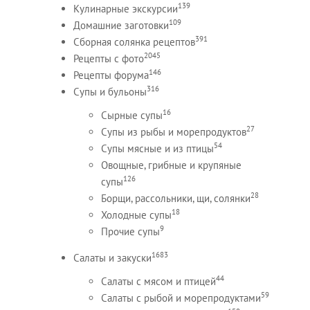
139
Кулинарные экскурсии
109
Домашние заготовки
391
Сборная солянка рецептов
2045
Рецепты c фото
146
Рецепты форума
316
Супы и бульоны
16
Сырные супы
27
Супы из рыбы и морепродуктов
54
Супы мясные и из птицы
Овощные, грибные и крупяные
126
супы
28
Борщи, рассольники, щи, солянки
18
Холодные супы
9
Прочие супы
1683
Салаты и закуски
44
Салаты с мясом и птицей
59
Салаты с рыбой и морепродуктами