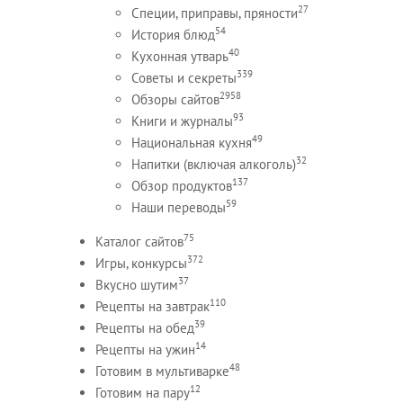
27
Специи, приправы, пряности
54
История блюд
40
Кухонная утварь
339
Советы и секреты
2958
Обзоры сайтов
93
Книги и журналы
49
Национальная кухня
32
Напитки (включая алкоголь)
137
Обзор продуктов
59
Наши переводы
75
Каталог сайтов
372
Игры, конкурсы
37
Вкусно шутим
110
Рецепты на завтрак
39
Рецепты на обед
14
Рецепты на ужин
48
Готовим в мультиварке
12
Готовим на пару