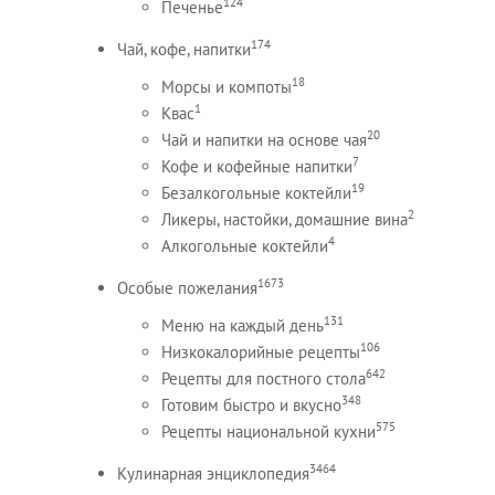
124
Печенье
174
Чай, кофе, напитки
18
Морсы и компоты
1
Квас
20
Чай и напитки на основе чая
7
Кофе и кофейные напитки
19
Безалкогольные коктейли
2
Ликеры, настойки, домашние вина
4
Алкогольные коктейли
1673
Особые пожелания
131
Меню на каждый день
106
Низкокалорийные рецепты
642
Рецепты для постного стола
348
Готовим быстро и вкусно
575
Рецепты национальной кухни
3464
Кулинарная энциклопедия