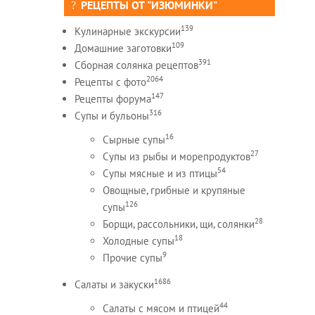
РЕЦЕПТЫ ОТ "ИЗЮМИНКИ"
139
Кулинарные экскурсии
109
Домашние заготовки
391
Сборная солянка рецептов
2064
Рецепты c фото
147
Рецепты форума
316
Супы и бульоны
16
Сырные супы
27
Супы из рыбы и морепродуктов
54
Супы мясные и из птицы
Овощные, грибные и крупяные
126
супы
28
Борщи, рассольники, щи, солянки
18
Холодные супы
9
Прочие супы
1686
Салаты и закуски
44
Салаты с мясом и птицей