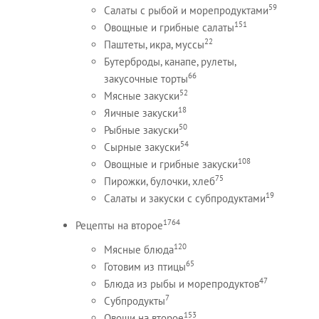
59
Салаты с рыбой и морепродуктами
151
Овощные и грибные салаты
22
Паштеты, икра, муссы
Бутерброды, канапе, рулеты,
66
закусочные торты
52
Мясные закуски
18
Яичные закуски
50
Рыбные закуски
54
Сырные закуски
108
Овощные и грибные закуски
75
Пирожки, булочки, хлеб
19
Салаты и закуски с субпродуктами
1764
Рецепты на второе
120
Мясные блюда
65
Готовим из птицы
47
Блюда из рыбы и морепродуктов
7
Субпродукты
153
Овощи на второе