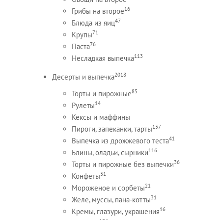
16
Грибы на второе
47
Блюда из яиц
71
Крупы
76
Паста
113
Несладкая выпечка
2018
Десерты и выпечка
85
Торты и пирожные
14
Рулеты
Кексы и маффины
137
Пироги, запеканки, тарты
41
Выпечка из дрожжевого теста
116
Блины, оладьи, сырники
36
Торты и пирожные без выпечки
31
Конфеты
21
Мороженое и сорбеты
31
Желе, муссы, пана-котты
16
Кремы, глазури, украшения