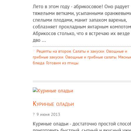
Лето в этом году - абрикосовое! Оно радует
тяжелыми ветками, усыпанными оранжевым
спелыми плодами, манит запахом варенья,
соблазняет прохладным янтарным компотом
Абрикосов столько, что я встречаю их везде 
дво ...
Рецепты на второе
,
Салаты и закуски
,
Овощные и
грибные закуски
,
Овощные и грибные салаты
,
Мясны
блюда
,
Готовим из птицы
Куриные оладьи
9 июня 2013
Куриные оладьи - достаточно простой спосо
приготовить быстрый, сытный и вкусный ужи