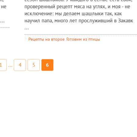
 не
проверенный рецепт мяса на углях, и моя - не
исключение: мы делаем шашлыки так, как
..
научил папа, много лет прослуживший в Закавк
...
Рецепты на второе
,
Готовим из птицы
1
...
4
5
6