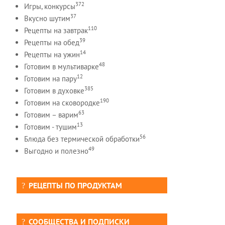
372
Игры, конкурсы
37
Вкусно шутим
110
Рецепты на завтрак
39
Рецепты на обед
14
Рецепты на ужин
48
Готовим в мультиварке
12
Готовим на пару
385
Готовим в духовке
190
Готовим на сковородке
63
Готовим – варим
13
Готовим - тушим
56
Блюда без термической обработки
49
Выгодно и полезно
РЕЦЕПТЫ ПО ПРОДУКТАМ
СООБЩЕСТВА И ПОДПИСКИ