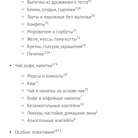
41
Выпечка из дрожжевого теста
116
Блины, оладьи, сырники
36
Торты и пирожные без выпечки
31
Конфеты
21
Мороженое и сорбеты
31
Желе, муссы, пана-котты
16
Кремы, глазури, украшения
124
Печенье
174
Чай, кофе, напитки
18
Морсы и компоты
1
Квас
20
Чай и напитки на основе чая
7
Кофе и кофейные напитки
19
Безалкогольные коктейли
2
Ликеры, настойки, домашние вина
4
Алкогольные коктейли
1673
Особые пожелания