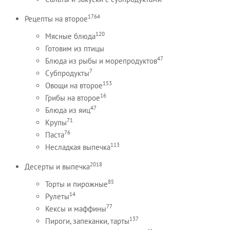
1764
Рецепты на второе
120
Мясные блюда
Готовим из птицы
47
Блюда из рыбы и морепродуктов
7
Субпродукты
153
Овощи на второе
16
Грибы на второе
47
Блюда из яиц
71
Крупы
76
Паста
113
Несладкая выпечка
2018
Десерты и выпечка
85
Торты и пирожные
14
Рулеты
77
Кексы и маффины
137
Пироги, запеканки, тарты