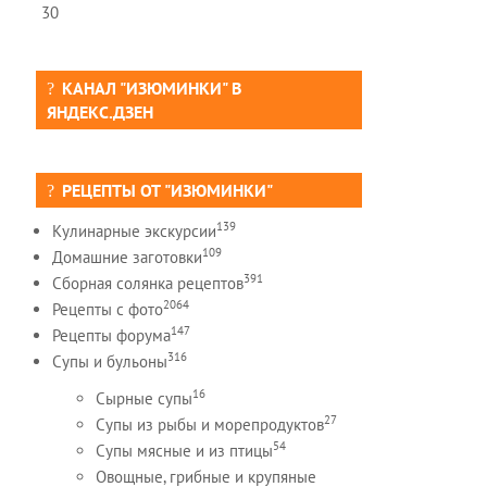
30
КАНАЛ "ИЗЮМИНКИ" В
ЯНДЕКС.ДЗЕН
РЕЦЕПТЫ ОТ "ИЗЮМИНКИ"
139
Кулинарные экскурсии
109
Домашние заготовки
391
Сборная солянка рецептов
2064
Рецепты c фото
147
Рецепты форума
316
Супы и бульоны
16
Сырные супы
27
Супы из рыбы и морепродуктов
54
Супы мясные и из птицы
Овощные, грибные и крупяные