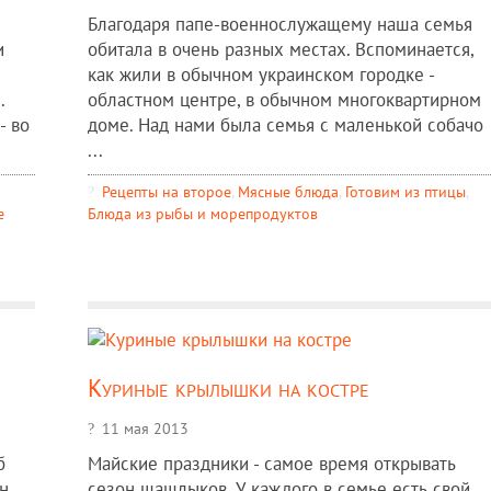
Благодаря папе-военнослужащему наша семья
и
обитала в очень разных местах. Вспоминается,
как жили в обычном украинском городке -
.
областном центре, в обычном многоквартирном
- во
доме. Над нами была семья с маленькой собачо
...
Рецепты на второе
,
Мясные блюда
,
Готовим из птицы
,
е
Блюда из рыбы и морепродуктов
Куриные крылышки на костре
11 мая 2013
б
Майские праздники - самое время открывать
н,
сезон шашлыков. У каждого в семье есть свой,