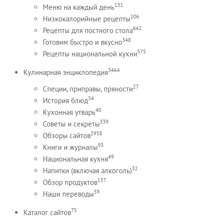
131
Меню на каждый день
106
Низкокалорийные рецепты
642
Рецепты для постного стола
348
Готовим быстро и вкусно
575
Рецепты национальной кухни
3464
Кулинарная энциклопедия
27
Специи, приправы, пряности
54
История блюд
40
Кухонная утварь
339
Советы и секреты
2958
Обзоры сайтов
93
Книги и журналы
49
Национальная кухня
32
Напитки (включая алкоголь)
137
Обзор продуктов
59
Наши переводы
75
Каталог сайтов