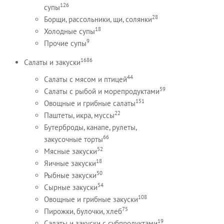
126
супы
28
Борщи, рассольники, щи, солянки
18
Холодные супы
9
Прочие супы
1686
Салаты и закуски
44
Салаты с мясом и птицей
59
Салаты с рыбой и морепродуктами
151
Овощные и грибные салаты
22
Паштеты, икра, муссы
Бутерброды, канапе, рулеты,
66
закусочные торты
52
Мясные закуски
18
Яичные закуски
50
Рыбные закуски
54
Сырные закуски
108
Овощные и грибные закуски
75
Пирожки, булочки, хлеб
19
Салаты и закуски с субпродуктами