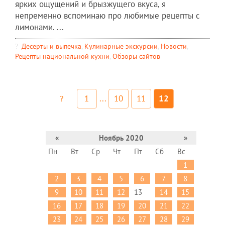
ярких ощущений и брызжущего вкуса, я
непременно вспоминаю про любимые рецепты с
лимонами. ...
Десерты и выпечка
,
Кулинарные экскурсии
,
Новости
,
Рецепты национальной кухни
,
Обзоры сайтов
1
...
10
11
12
«
Ноябрь 2020
»
Пн
Вт
Ср
Чт
Пт
Сб
Вс
1
2
3
4
5
6
7
8
9
10
11
12
13
14
15
16
17
18
19
20
21
22
23
24
25
26
27
28
29