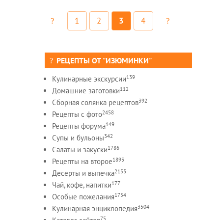
1
2
3
4
РЕЦЕПТЫ ОТ "ИЗЮМИНКИ"
139
Кулинарные экскурсии
112
Домашние заготовки
392
Сборная солянка рецептов
2458
Рецепты c фото
149
Рецепты форума
342
Супы и бульоны
1786
Салаты и закуски
1893
Рецепты на второе
2153
Десерты и выпечка
177
Чай, кофе, напитки
1754
Особые пожелания
3504
Кулинарная энциклопедия
75