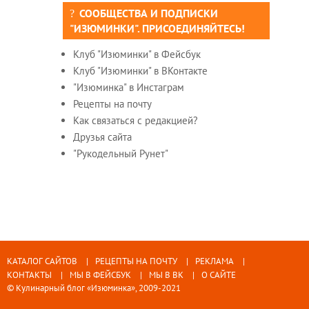
СООБЩЕСТВА И ПОДПИСКИ
"ИЗЮМИНКИ". ПРИСОЕДИНЯЙТЕСЬ!
Клуб "Изюминки" в Фейсбук
Клуб "Изюминки" в ВКонтакте
"Изюминка" в Инстаграм
Рецепты на почту
Как связаться с редакцией?
Друзья сайта
"Рукодельный Рунет"
КАТАЛОГ САЙТОВ
РЕЦЕПТЫ НА ПОЧТУ
РЕКЛАМА
КОНТАКТЫ
МЫ В ФЕЙСБУК
МЫ В ВК
О САЙТЕ
© Кулинарный блог «Изюминка», 2009-2021