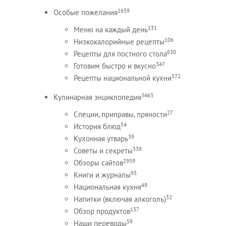
1659
Особые пожелания
131
Меню на каждый день
106
Низкокалорийные рецепты
630
Рецепты для постного стола
347
Готовим быстро и вкусно
572
Рецепты национальной кухни
3463
Кулинарная энциклопедия
27
Специи, приправы, пряности
54
История блюд
39
Кухонная утварь
338
Советы и секреты
2959
Обзоры сайтов
93
Книги и журналы
49
Национальная кухня
32
Напитки (включая алкоголь)
137
Обзор продуктов
59
Наши переводы