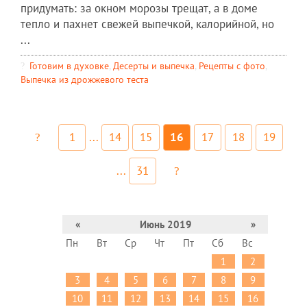
придумать: за окном морозы трещат, а в доме
тепло и пахнет свежей выпечкой, калорийной, но
...
Готовим в духовке
,
Десерты и выпечка
,
Рецепты c фото
,
Выпечка из дрожжевого теста
1
...
14
15
16
17
18
19
...
31
«
Июнь 2019
»
Пн
Вт
Ср
Чт
Пт
Сб
Вс
1
2
3
4
5
6
7
8
9
10
11
12
13
14
15
16