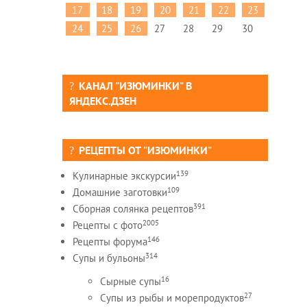
17
18
19
20
21
22
23
24
25
26
27
28
29
30
КАНАЛ "ИЗЮМИНКИ" В
ЯНДЕКС.ДЗЕН
РЕЦЕПТЫ ОТ "ИЗЮМИНКИ"
139
Кулинарные экскурсии
109
Домашние заготовки
391
Сборная солянка рецептов
2005
Рецепты c фото
146
Рецепты форума
314
Супы и бульоны
16
Сырные супы
27
Супы из рыбы и морепродуктов