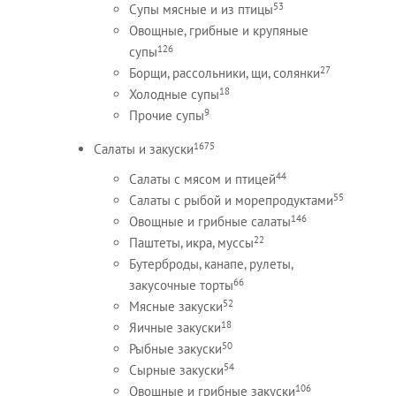
53
Супы мясные и из птицы
Овощные, грибные и крупяные
126
супы
27
Борщи, рассольники, щи, солянки
18
Холодные супы
9
Прочие супы
1675
Салаты и закуски
44
Салаты с мясом и птицей
55
Салаты с рыбой и морепродуктами
146
Овощные и грибные салаты
22
Паштеты, икра, муссы
Бутерброды, канапе, рулеты,
66
закусочные торты
52
Мясные закуски
18
Яичные закуски
50
Рыбные закуски
54
Сырные закуски
106
Овощные и грибные закуски