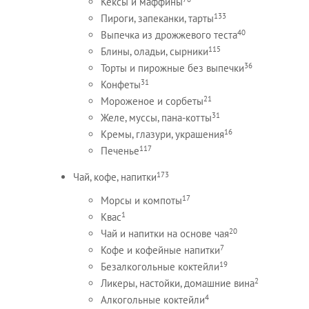
Кексы и маффины
133
Пироги, запеканки, тарты
40
Выпечка из дрожжевого теста
115
Блины, оладьи, сырники
36
Торты и пирожные без выпечки
31
Конфеты
21
Мороженое и сорбеты
31
Желе, муссы, пана-котты
16
Кремы, глазури, украшения
117
Печенье
173
Чай, кофе, напитки
17
Морсы и компоты
1
Квас
20
Чай и напитки на основе чая
7
Кофе и кофейные напитки
19
Безалкогольные коктейли
2
Ликеры, настойки, домашние вина
4
Алкогольные коктейли