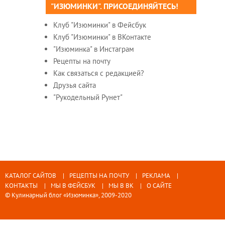
"ИЗЮМИНКИ". ПРИСОЕДИНЯЙТЕСЬ!
Клуб "Изюминки" в Фейсбук
Клуб "Изюминки" в ВКонтакте
"Изюминка" в Инстаграм
Рецепты на почту
Как связаться с редакцией?
Друзья сайта
"Рукодельный Рунет"
КАТАЛОГ САЙТОВ
РЕЦЕПТЫ НА ПОЧТУ
РЕКЛАМА
КОНТАКТЫ
МЫ В ФЕЙСБУК
МЫ В ВК
О САЙТЕ
© Кулинарный блог «Изюминка», 2009-2020