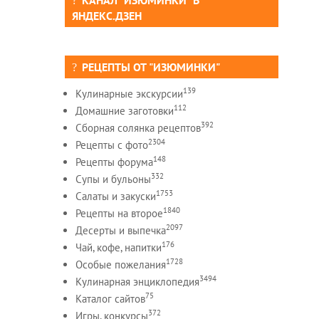
КАНАЛ "ИЗЮМИНКИ" В
ЯНДЕКС.ДЗЕН
РЕЦЕПТЫ ОТ "ИЗЮМИНКИ"
139
Кулинарные экскурсии
112
Домашние заготовки
392
Сборная солянка рецептов
2304
Рецепты c фото
148
Рецепты форума
332
Супы и бульоны
1753
Салаты и закуски
1840
Рецепты на второе
2097
Десерты и выпечка
176
Чай, кофе, напитки
1728
Особые пожелания
3494
Кулинарная энциклопедия
75
Каталог сайтов
372
Игры, конкурсы