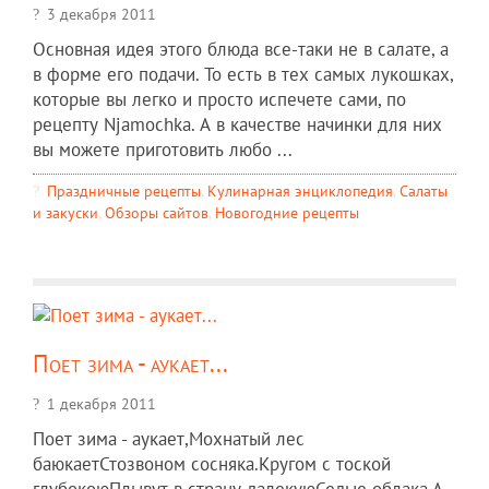
3 декабря 2011
Основная идея этого блюда все-таки не в салате, а
в форме его подачи. То есть в тех самых лукошках,
которые вы легко и просто испечете сами, по
рецепту Njamochka. А в качестве начинки для них
вы можете приготовить любо ...
Праздничные рецепты
,
Кулинарная энциклопедия
,
Салаты
и закуски
,
Обзоры сайтов
,
Новогодние рецепты
Поет зима - аукает...
1 декабря 2011
Поет зима - аукает,Мохнатый лес
баюкаетСтозвоном сосняка.Кругом с тоской
глубокоюПлывут в страну далекуюСедые облака.А