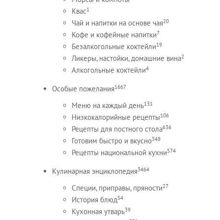
1
Квас
20
Чай и напитки на основе чая
7
Кофе и кофейные напитки
19
Безалкогольные коктейли
2
Ликеры, настойки, домашние вина
4
Алкогольные коктейли
1667
Особые пожелания
131
Меню на каждый день
106
Низкокалорийные рецепты
636
Рецепты для постного стола
348
Готовим быстро и вкусно
574
Рецепты национальной кухни
3464
Кулинарная энциклопедия
27
Специи, приправы, пряности
54
История блюд
39
Кухонная утварь