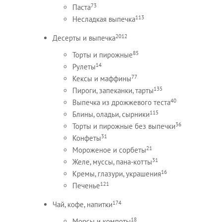
73
Паста
113
Несладкая выпечка
2012
Десерты и выпечка
85
Торты и пирожные
14
Рулеты
77
Кексы и маффины
135
Пироги, запеканки, тарты
40
Выпечка из дрожжевого теста
115
Блины, оладьи, сырники
36
Торты и пирожные без выпечки
31
Конфеты
21
Мороженое и сорбеты
31
Желе, муссы, пана-котты
16
Кремы, глазури, украшения
121
Печенье
174
Чай, кофе, напитки
18
Морсы и компоты