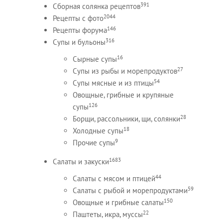
391
Сборная солянка рецептов
2044
Рецепты c фото
146
Рецепты форума
316
Супы и бульоны
16
Сырные супы
27
Супы из рыбы и морепродуктов
54
Супы мясные и из птицы
Овощные, грибные и крупяные
126
супы
28
Борщи, рассольники, щи, солянки
18
Холодные супы
9
Прочие супы
1683
Салаты и закуски
44
Салаты с мясом и птицей
59
Салаты с рыбой и морепродуктами
150
Овощные и грибные салаты
22
Паштеты, икра, муссы