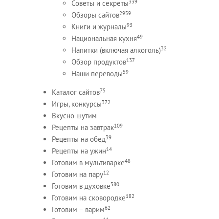
339
Советы и секреты
2959
Обзоры сайтов
93
Книги и журналы
49
Национальная кухня
32
Напитки (включая алкоголь)
137
Обзор продуктов
59
Наши переводы
75
Каталог сайтов
372
Игры, конкурсы
Вкусно шутим
109
Рецепты на завтрак
39
Рецепты на обед
14
Рецепты на ужин
48
Готовим в мультиварке
12
Готовим на пару
380
Готовим в духовке
182
Готовим на сковородке
62
Готовим – варим