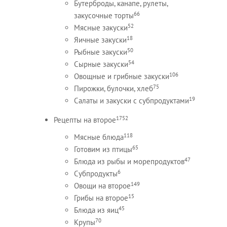
Бутерброды, канапе, рулеты,
66
закусочные торты
52
Мясные закуски
18
Яичные закуски
50
Рыбные закуски
54
Сырные закуски
106
Овощные и грибные закуски
75
Пирожки, булочки, хлеб
19
Салаты и закуски с субпродуктами
1752
Рецепты на второе
118
Мясные блюда
65
Готовим из птицы
47
Блюда из рыбы и морепродуктов
6
Субпродукты
149
Овощи на второе
15
Грибы на второе
45
Блюда из яиц
70
Крупы