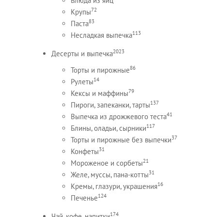
Блюда из яиц
72
Крупы
83
Паста
113
Несладкая выпечка
2023
Десерты и выпечка
86
Торты и пирожные
14
Рулеты
79
Кексы и маффины
137
Пироги, запеканки, тарты
41
Выпечка из дрожжевого теста
117
Блины, оладьи, сырники
37
Торты и пирожные без выпечки
31
Конфеты
21
Мороженое и сорбеты
31
Желе, муссы, пана-котты
16
Кремы, глазури, украшения
124
Печенье
174
Чай, кофе, напитки