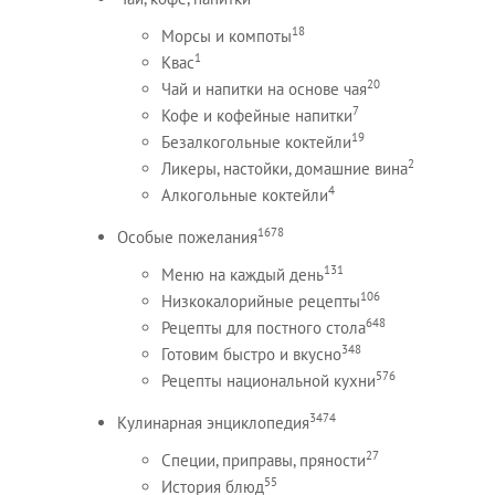
18
Морсы и компоты
1
Квас
20
Чай и напитки на основе чая
7
Кофе и кофейные напитки
19
Безалкогольные коктейли
2
Ликеры, настойки, домашние вина
4
Алкогольные коктейли
1678
Особые пожелания
131
Меню на каждый день
106
Низкокалорийные рецепты
648
Рецепты для постного стола
348
Готовим быстро и вкусно
576
Рецепты национальной кухни
3474
Кулинарная энциклопедия
27
Специи, приправы, пряности
55
История блюд