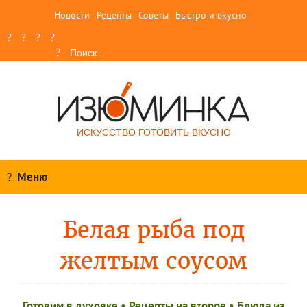
Новости
Рецепты
Советы
Быстро и вкусно
ИСКУССТВО ГОТОВИТЬ ВКУСНО
Меню
Белая рыба под
желтым соусом
Готовим в духовке
•
Рецепты на второе
•
Блюда из