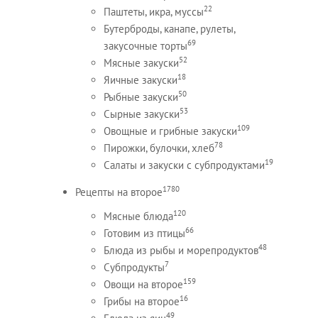
22
Паштеты, икра, муссы
Бутерброды, канапе, рулеты,
69
закусочные торты
52
Мясные закуски
18
Яичные закуски
50
Рыбные закуски
53
Сырные закуски
109
Овощные и грибные закуски
78
Пирожки, булочки, хлеб
19
Салаты и закуски с субпродуктами
1780
Рецепты на второе
120
Мясные блюда
66
Готовим из птицы
48
Блюда из рыбы и морепродуктов
7
Субпродукты
159
Овощи на второе
16
Грибы на второе
49