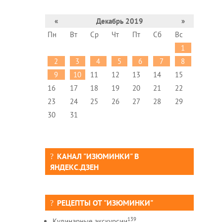
«
Декабрь 2019
»
Пн
Вт
Ср
Чт
Пт
Сб
Вс
1
2
3
4
5
6
7
8
9
10
11
12
13
14
15
16
17
18
19
20
21
22
23
24
25
26
27
28
29
30
31
КАНАЛ "ИЗЮМИНКИ" В
ЯНДЕКС.ДЗЕН
РЕЦЕПТЫ ОТ "ИЗЮМИНКИ"
139
Кулинарные экскурсии