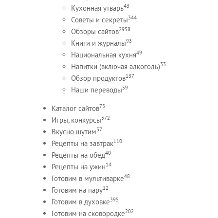
43
Кухонная утварь
344
Советы и секреты
2958
Обзоры сайтов
93
Книги и журналы
49
Национальная кухня
33
Напитки (включая алкоголь)
137
Обзор продуктов
59
Наши переводы
75
Каталог сайтов
372
Игры, конкурсы
37
Вкусно шутим
110
Рецепты на завтрак
40
Рецепты на обед
14
Рецепты на ужин
48
Готовим в мультиварке
12
Готовим на пару
395
Готовим в духовке
202
Готовим на сковородке