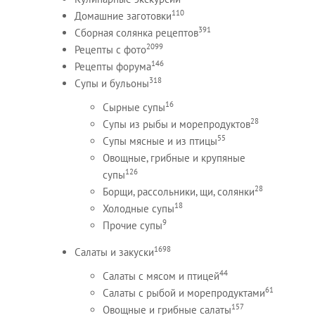
110
Домашние заготовки
391
Сборная солянка рецептов
2099
Рецепты c фото
146
Рецепты форума
318
Супы и бульоны
16
Сырные супы
28
Супы из рыбы и морепродуктов
55
Супы мясные и из птицы
Овощные, грибные и крупяные
126
супы
28
Борщи, рассольники, щи, солянки
18
Холодные супы
9
Прочие супы
1698
Салаты и закуски
44
Салаты с мясом и птицей
61
Салаты с рыбой и морепродуктами
157
Овощные и грибные салаты