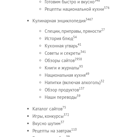
348
Готовим быстро и вкусно
576
Рецепты национальной кухни
3467
Кулинарная энциклопедия
27
Специи, приправы, пряности
54
История блюд
41
Кухонная утварь
341
Советы и секреты
2958
Обзоры сайтов
93
Книги и журналы
49
Национальная кухня
32
Напитки (включая алкоголь)
137
Обзор продуктов
59
Наши переводы
75
Каталог сайтов
372
Игры, конкурсы
37
Вкусно шутим
110
Рецепты на завтрак
39