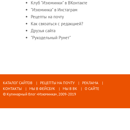
Клуб "Изюминки" в ВКонтакте
"Изюминка" в Инстаграм
Рецепты на почту
Как связаться с редакцией?
Друзья сайта
"Рукодельный Рунет"
КАТАЛОГ САЙТОВ
РЕЦЕПТЫ НА ПОЧТУ
РЕКЛАМА
КОНТАКТЫ
МЫ В ФЕЙСБУК
МЫ В ВК
О САЙТЕ
© Кулинарный блог «Изюминка», 2009-2019