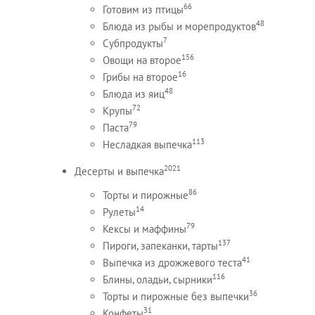
66
Готовим из птицы
48
Блюда из рыбы и морепродуктов
7
Субпродукты
156
Овощи на второе
16
Грибы на второе
48
Блюда из яиц
72
Крупы
79
Паста
113
Несладкая выпечка
2021
Десерты и выпечка
86
Торты и пирожные
14
Рулеты
79
Кексы и маффины
137
Пироги, запеканки, тарты
41
Выпечка из дрожжевого теста
116
Блины, оладьи, сырники
36
Торты и пирожные без выпечки
31
Конфеты