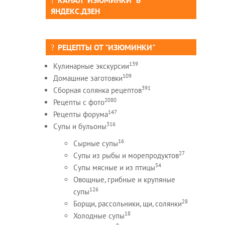
ЯНДЕКС.ДЗЕН
РЕЦЕПТЫ ОТ "ИЗЮМИНКИ"
139
Кулинарные экскурсии
109
Домашние заготовки
391
Сборная солянка рецептов
2080
Рецепты c фото
147
Рецепты форума
316
Супы и бульоны
16
Сырные супы
27
Супы из рыбы и морепродуктов
54
Супы мясные и из птицы
Овощные, грибные и крупяные
126
супы
28
Борщи, рассольники, щи, солянки
18
Холодные супы