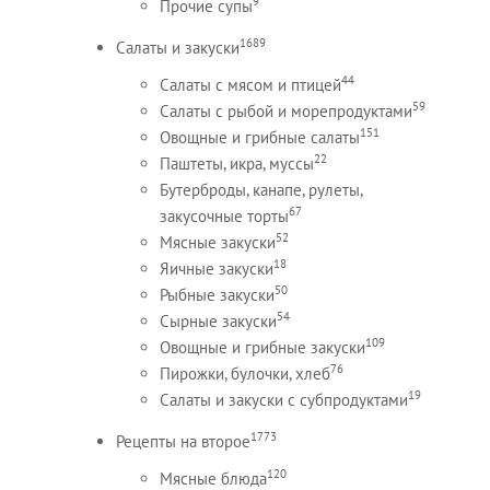
9
Прочие супы
1689
Салаты и закуски
44
Салаты с мясом и птицей
59
Салаты с рыбой и морепродуктами
151
Овощные и грибные салаты
22
Паштеты, икра, муссы
Бутерброды, канапе, рулеты,
67
закусочные торты
52
Мясные закуски
18
Яичные закуски
50
Рыбные закуски
54
Сырные закуски
109
Овощные и грибные закуски
76
Пирожки, булочки, хлеб
19
Салаты и закуски с субпродуктами
1773
Рецепты на второе
120
Мясные блюда