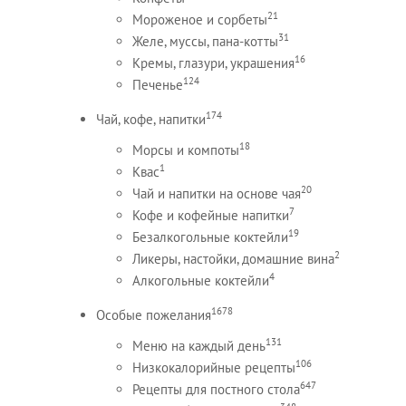
21
Мороженое и сорбеты
31
Желе, муссы, пана-котты
16
Кремы, глазури, украшения
124
Печенье
174
Чай, кофе, напитки
18
Морсы и компоты
1
Квас
20
Чай и напитки на основе чая
7
Кофе и кофейные напитки
19
Безалкогольные коктейли
2
Ликеры, настойки, домашние вина
4
Алкогольные коктейли
1678
Особые пожелания
131
Меню на каждый день
106
Низкокалорийные рецепты
647
Рецепты для постного стола