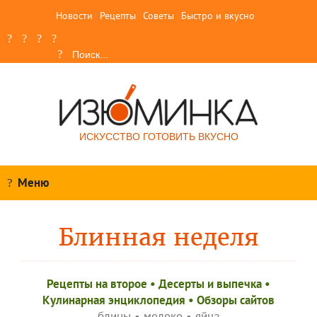
Новости
Рецепты
Советы
Быстро и вкусно
ИСКУССТВО ГОТОВИТЬ ВКУСНО
Меню
Блинная неделя
Рецепты на второе
•
Десерты и выпечка
•
Кулинарная энциклопедия
•
Обзоры сайтов
блины
•
молоко
•
яйца