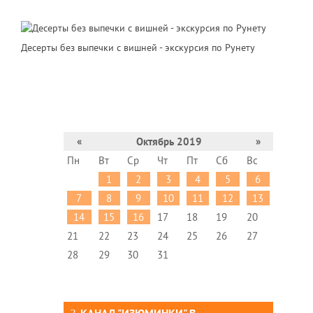
Десерты без выпечки с вишней - экскурсия по Рунету
«
Октябрь 2019
»
Пн
Вт
Ср
Чт
Пт
Сб
Вс
1
2
3
4
5
6
7
8
9
10
11
12
13
14
15
16
17
18
19
20
21
22
23
24
25
26
27
28
29
30
31
КАНАЛ "ИЗЮМИНКИ" В