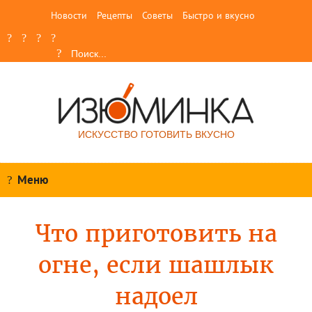
Новости
Рецепты
Советы
Быстро и вкусно
ИСКУССТВО ГОТОВИТЬ ВКУСНО
Меню
Что приготовить на
огне, если шашлык
надоел