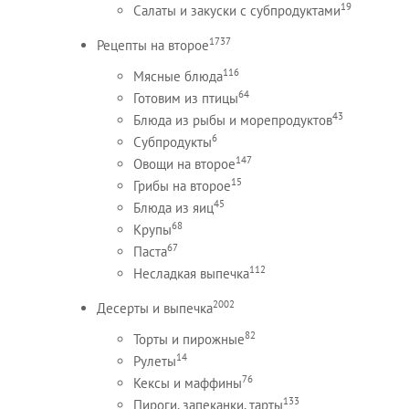
19
Салаты и закуски с субпродуктами
1737
Рецепты на второе
116
Мясные блюда
64
Готовим из птицы
43
Блюда из рыбы и морепродуктов
6
Субпродукты
147
Овощи на второе
15
Грибы на второе
45
Блюда из яиц
68
Крупы
67
Паста
112
Несладкая выпечка
2002
Десерты и выпечка
82
Торты и пирожные
14
Рулеты
76
Кексы и маффины
133
Пироги, запеканки, тарты