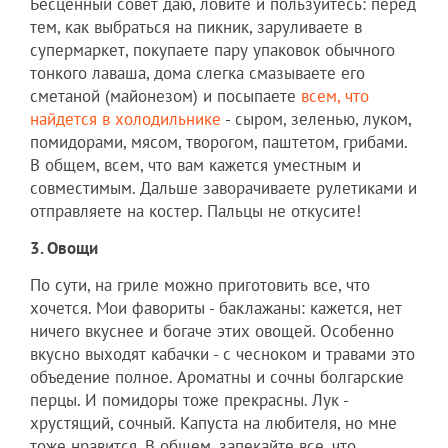
Бесценный совет даю, ловите и пользуйтесь: перед
тем, как выбраться на пикник, заруливаете в
супермаркет, покупаете пару упаковок обычного
тонкого лаваша, дома слегка смазываете его
сметаной (майонезом) и посыпаете
всем, что
найдется в холодильнике
- сыром, зеленью, луком,
помидорами, мясом, творогом, паштетом, грибами.
В общем, всем, что вам кажется уместным и
совместимым. Дальше заворачиваете рулетиками и
отправляете на костер. Пальцы не откусите!
3. Овощи
По сути, на гриле можно приготовить все, что
хочется. Мои фавориты - баклажаны: кажется, нет
ничего вкуснее и богаче этих овощей. Особенно
вкусно выходят кабачки - с чесноком и травами это
объедение полное. Ароматны и сочны болгарские
перцы. И помидоры тоже прекрасны. Лук -
хрустящий, сочный. Капуста на любителя, но мне
тоже нравится. В общем, запекайте все, что