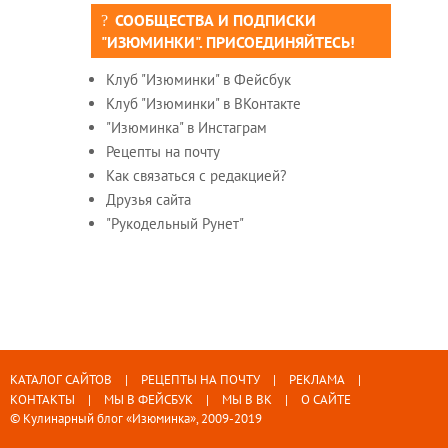
СООБЩЕСТВА И ПОДПИСКИ
"ИЗЮМИНКИ". ПРИСОЕДИНЯЙТЕСЬ!
Клуб "Изюминки" в Фейсбук
Клуб "Изюминки" в ВКонтакте
"Изюминка" в Инстаграм
Рецепты на почту
Как связаться с редакцией?
Друзья сайта
"Рукодельный Рунет"
КАТАЛОГ САЙТОВ
РЕЦЕПТЫ НА ПОЧТУ
РЕКЛАМА
КОНТАКТЫ
МЫ В ФЕЙСБУК
МЫ В ВК
О САЙТЕ
© Кулинарный блог «Изюминка», 2009-2019