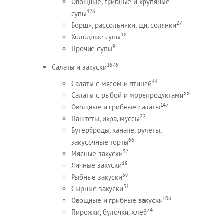
Овощные, грибные и крупяные
126
супы
27
Борщи, рассольники, щи, солянки
18
Холодные супы
9
Прочие супы
1676
Салаты и закуски
44
Салаты с мясом и птицей
55
Салаты с рыбой и морепродуктами
147
Овощные и грибные салаты
22
Паштеты, икра, муссы
Бутерброды, канапе, рулеты,
66
закусочные торты
52
Мясные закуски
18
Яичные закуски
50
Рыбные закуски
54
Сырные закуски
106
Овощные и грибные закуски
74
Пирожки, булочки, хлеб