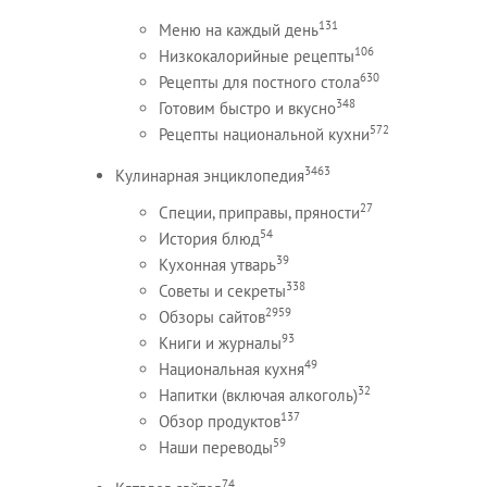
131
Меню на каждый день
106
Низкокалорийные рецепты
630
Рецепты для постного стола
348
Готовим быстро и вкусно
572
Рецепты национальной кухни
3463
Кулинарная энциклопедия
27
Специи, приправы, пряности
54
История блюд
39
Кухонная утварь
338
Советы и секреты
2959
Обзоры сайтов
93
Книги и журналы
49
Национальная кухня
32
Напитки (включая алкоголь)
137
Обзор продуктов
59
Наши переводы
74