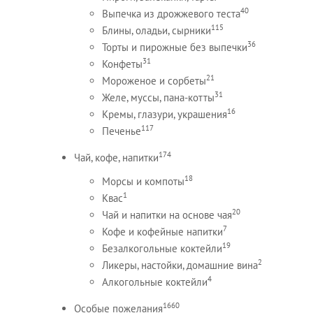
40
Выпечка из дрожжевого теста
115
Блины, оладьи, сырники
36
Торты и пирожные без выпечки
31
Конфеты
21
Мороженое и сорбеты
31
Желе, муссы, пана-котты
16
Кремы, глазури, украшения
117
Печенье
174
Чай, кофе, напитки
18
Морсы и компоты
1
Квас
20
Чай и напитки на основе чая
7
Кофе и кофейные напитки
19
Безалкогольные коктейли
2
Ликеры, настойки, домашние вина
4
Алкогольные коктейли
1660
Особые пожелания