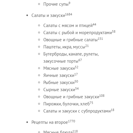
9
Прочие супы
1684
Салаты и закуски
44
Салаты с мясом и птицей
58
Салаты с рыбой и морепродуктами
151
Овощные и грибные салаты
21
Паштеты, икра, муссы
Бутерброды, канапе, рулеты,
67
закусочные торты
52
Мясные закуски
17
Яичные закуски
50
Рыбные закуски
54
Сырные закуски
108
Овощные и грибные закуски
75
Пирожки, булочки, хлеб
18
Салаты и закуски с субпродуктами
1770
Рецепты на второе
118
Мясные блюда