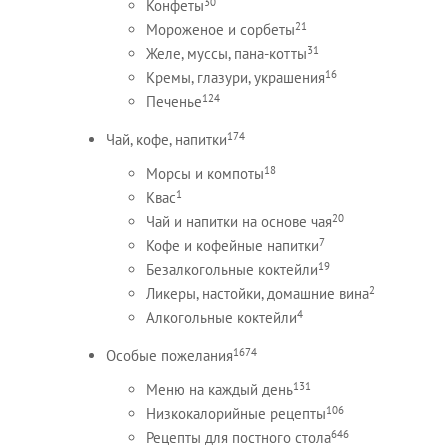
30
Конфеты
21
Мороженое и сорбеты
31
Желе, муссы, пана-котты
16
Кремы, глазури, украшения
124
Печенье
174
Чай, кофе, напитки
18
Морсы и компоты
1
Квас
20
Чай и напитки на основе чая
7
Кофе и кофейные напитки
19
Безалкогольные коктейли
2
Ликеры, настойки, домашние вина
4
Алкогольные коктейли
1674
Особые пожелания
131
Меню на каждый день
106
Низкокалорийные рецепты
646
Рецепты для постного стола