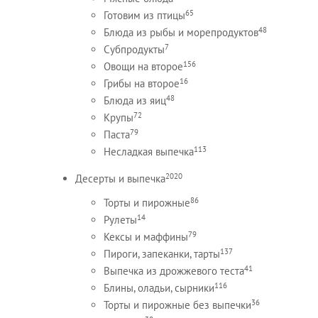
65
Готовим из птицы
48
Блюда из рыбы и морепродуктов
7
Субпродукты
156
Овощи на второе
16
Грибы на второе
48
Блюда из яиц
72
Крупы
79
Паста
113
Несладкая выпечка
2020
Десерты и выпечка
86
Торты и пирожные
14
Рулеты
79
Кексы и маффины
137
Пироги, запеканки, тарты
41
Выпечка из дрожжевого теста
116
Блины, оладьи, сырники
36
Торты и пирожные без выпечки