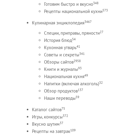
348
Готовим быстро и вкусно
573
Рецепты национальной кухни
3467
Кулинарная энциклопедия
27
Специи, приправы, пряности
54
История блюд
41
Кухонная утварь
341
Советы и секреты
2958
Обзоры сайтов
93
Книги и журналы
49
Национальная кухня
32
Напитки (включая алкоголь)
137
Обзор продуктов
59
Наши переводы
75
Каталог сайтов
372
Игры, конкурсы
37
Вкусно шутим
109
Рецепты на завтрак