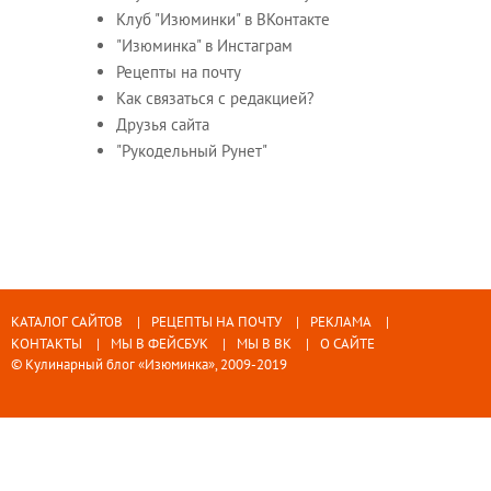
Клуб "Изюминки" в ВКонтакте
"Изюминка" в Инстаграм
Рецепты на почту
Как связаться с редакцией?
Друзья сайта
"Рукодельный Рунет"
КАТАЛОГ САЙТОВ
РЕЦЕПТЫ НА ПОЧТУ
РЕКЛАМА
КОНТАКТЫ
МЫ В ФЕЙСБУК
МЫ В ВК
О САЙТЕ
© Кулинарный блог «Изюминка», 2009-2019