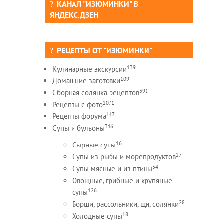
КАНАЛ "ИЗЮМИНКИ" В
ЯНДЕКС.ДЗЕН
РЕЦЕПТЫ ОТ "ИЗЮМИНКИ"
139
Кулинарные экскурсии
109
Домашние заготовки
391
Сборная солянка рецептов
2071
Рецепты c фото
147
Рецепты форума
316
Супы и бульоны
16
Сырные супы
27
Супы из рыбы и морепродуктов
54
Супы мясные и из птицы
Овощные, грибные и крупяные
126
супы
28
Борщи, рассольники, щи, солянки
18
Холодные супы