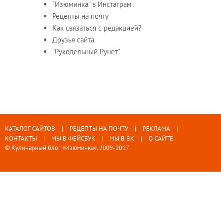
"Изюминка" в Инстаграм
Рецепты на почту
Как связаться с редакцией?
Друзья сайта
"Рукодельный Рунет"
КАТАЛОГ САЙТОВ
РЕЦЕПТЫ НА ПОЧТУ
РЕКЛАМА
КОНТАКТЫ
МЫ В ФЕЙСБУК
МЫ В ВК
О САЙТЕ
© Кулинарный блог «Изюминка», 2009-2017