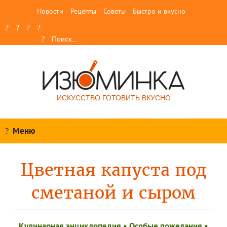
Новости
Рецепты
Советы
Быстро и вкусно
ИСКУССТВО ГОТОВИТЬ ВКУСНО
Меню
Цветная капуста под
сметаной и сыром
Кулинарная энциклопедия
•
Особые пожелания
•