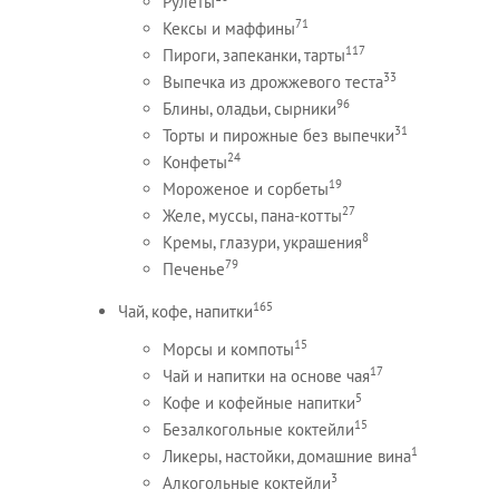
Рулеты
71
Кексы и маффины
117
Пироги, запеканки, тарты
33
Выпечка из дрожжевого теста
96
Блины, оладьи, сырники
31
Торты и пирожные без выпечки
24
Конфеты
19
Мороженое и сорбеты
27
Желе, муссы, пана-котты
8
Кремы, глазури, украшения
79
Печенье
165
Чай, кофе, напитки
15
Морсы и компоты
17
Чай и напитки на основе чая
5
Кофе и кофейные напитки
15
Безалкогольные коктейли
1
Ликеры, настойки, домашние вина
3
Алкогольные коктейли