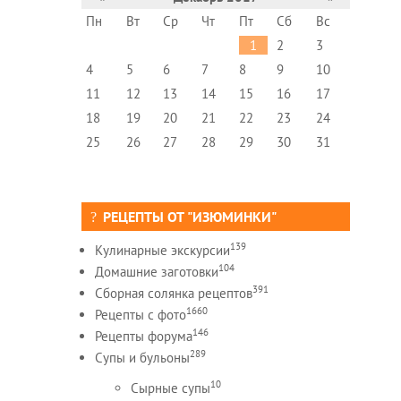
Пн
Вт
Ср
Чт
Пт
Сб
Вс
1
2
3
4
5
6
7
8
9
10
11
12
13
14
15
16
17
18
19
20
21
22
23
24
25
26
27
28
29
30
31
РЕЦЕПТЫ ОТ "ИЗЮМИНКИ"
139
Кулинарные экскурсии
104
Домашние заготовки
391
Сборная солянка рецептов
1660
Рецепты c фото
146
Рецепты форума
289
Супы и бульоны
10
Сырные супы