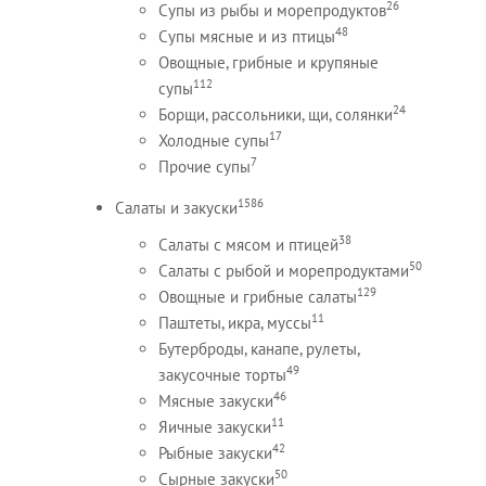
26
Супы из рыбы и морепродуктов
48
Супы мясные и из птицы
Овощные, грибные и крупяные
112
супы
24
Борщи, рассольники, щи, солянки
17
Холодные супы
7
Прочие супы
1586
Салаты и закуски
38
Салаты с мясом и птицей
50
Салаты с рыбой и морепродуктами
129
Овощные и грибные салаты
11
Паштеты, икра, муссы
Бутерброды, канапе, рулеты,
49
закусочные торты
46
Мясные закуски
11
Яичные закуски
42
Рыбные закуски
50
Сырные закуски