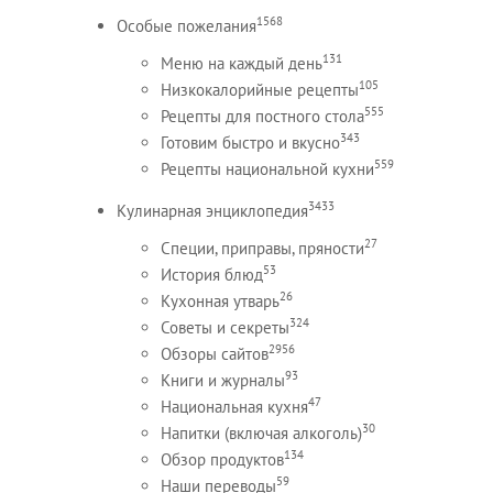
1568
Особые пожелания
131
Меню на каждый день
105
Низкокалорийные рецепты
555
Рецепты для постного стола
343
Готовим быстро и вкусно
559
Рецепты национальной кухни
3433
Кулинарная энциклопедия
27
Специи, приправы, пряности
53
История блюд
26
Кухонная утварь
324
Советы и секреты
2956
Обзоры сайтов
93
Книги и журналы
47
Национальная кухня
30
Напитки (включая алкоголь)
134
Обзор продуктов
59
Наши переводы