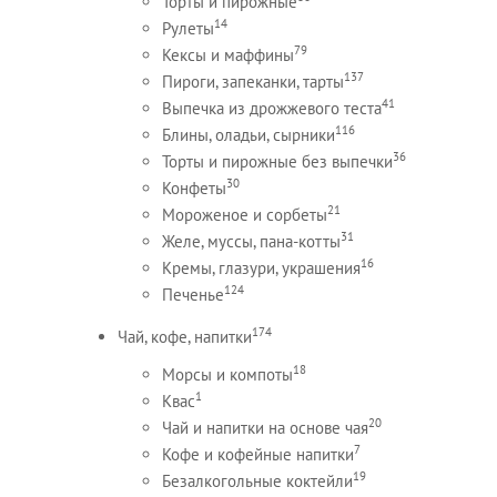
Торты и пирожные
14
Рулеты
79
Кексы и маффины
137
Пироги, запеканки, тарты
41
Выпечка из дрожжевого теста
116
Блины, оладьи, сырники
36
Торты и пирожные без выпечки
30
Конфеты
21
Мороженое и сорбеты
31
Желе, муссы, пана-котты
16
Кремы, глазури, украшения
124
Печенье
174
Чай, кофе, напитки
18
Морсы и компоты
1
Квас
20
Чай и напитки на основе чая
7
Кофе и кофейные напитки
19
Безалкогольные коктейли