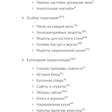
2
Ликеры, настойки, домашние вина
4
Алкогольные коктейли
1674
Особые пожелания
131
Меню на каждый день
106
Низкокалорийные рецепты
646
Рецепты для постного стола
348
Готовим быстро и вкусно
573
Рецепты национальной кухни
3467
Кулинарная энциклопедия
27
Специи, приправы, пряности
54
История блюд
41
Кухонная утварь
341
Советы и секреты
2958
Обзоры сайтов
93
Книги и журналы
49
Национальная кухня
32
Напитки (включая алкоголь)