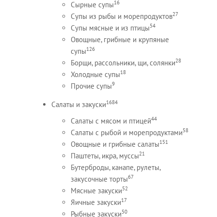
16
Сырные супы
27
Супы из рыбы и морепродуктов
54
Супы мясные и из птицы
Овощные, грибные и крупяные
126
супы
28
Борщи, рассольники, щи, солянки
18
Холодные супы
9
Прочие супы
1684
Салаты и закуски
44
Салаты с мясом и птицей
58
Салаты с рыбой и морепродуктами
151
Овощные и грибные салаты
21
Паштеты, икра, муссы
Бутерброды, канапе, рулеты,
67
закусочные торты
52
Мясные закуски
17
Яичные закуски
50
Рыбные закуски