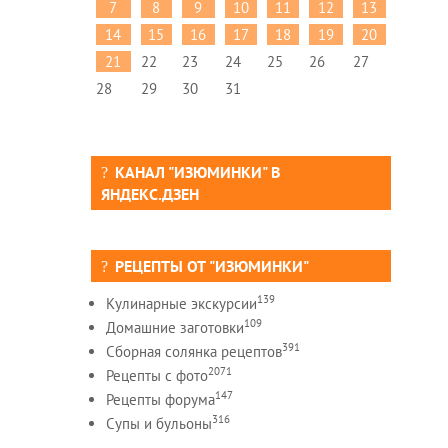
7
8
9
10
11
12
13
14
15
16
17
18
19
20
21
22
23
24
25
26
27
28
29
30
31
КАНАЛ "ИЗЮМИНКИ" В
ЯНДЕКС.ДЗЕН
РЕЦЕПТЫ ОТ "ИЗЮМИНКИ"
139
Кулинарные экскурсии
109
Домашние заготовки
391
Сборная солянка рецептов
2071
Рецепты c фото
147
Рецепты форума
316
Супы и бульоны