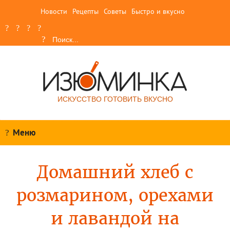
Новости
Рецепты
Советы
Быстро и вкусно
ИСКУССТВО ГОТОВИТЬ ВКУСНО
Меню
Домашний хлеб с
розмарином, орехами
и лавандой на