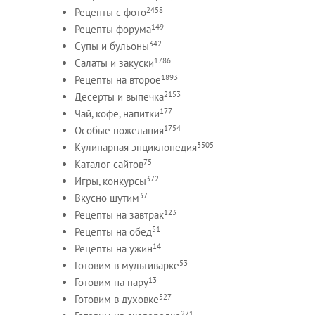
2458
Рецепты c фото
149
Рецепты форума
342
Супы и бульоны
1786
Салаты и закуски
1893
Рецепты на второе
2153
Десерты и выпечка
177
Чай, кофе, напитки
1754
Особые пожелания
3505
Кулинарная энциклопедия
75
Каталог сайтов
372
Игры, конкурсы
37
Вкусно шутим
123
Рецепты на завтрак
51
Рецепты на обед
14
Рецепты на ужин
53
Готовим в мультиварке
13
Готовим на пару
527
Готовим в духовке
271