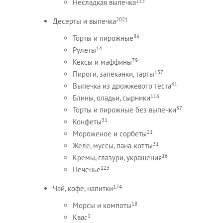
113
Несладкая выпечка
2021
Десерты и выпечка
86
Торты и пирожные
14
Рулеты
79
Кексы и маффины
137
Пироги, запеканки, тарты
41
Выпечка из дрожжевого теста
116
Блины, оладьи, сырники
37
Торты и пирожные без выпечки
31
Конфеты
21
Мороженое и сорбеты
31
Желе, муссы, пана-котты
16
Кремы, глазури, украшения
123
Печенье
174
Чай, кофе, напитки
18
Морсы и компоты
1
Квас