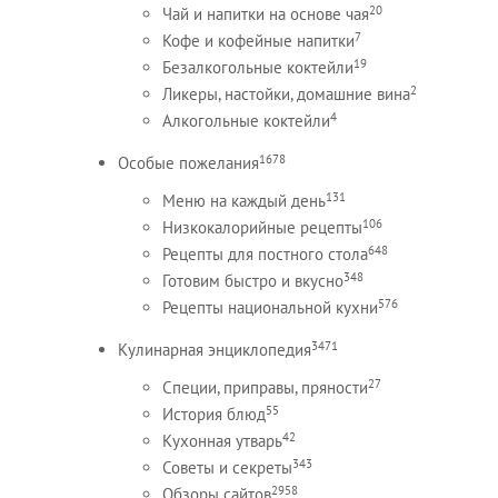
20
Чай и напитки на основе чая
7
Кофе и кофейные напитки
19
Безалкогольные коктейли
2
Ликеры, настойки, домашние вина
4
Алкогольные коктейли
1678
Особые пожелания
131
Меню на каждый день
106
Низкокалорийные рецепты
648
Рецепты для постного стола
348
Готовим быстро и вкусно
576
Рецепты национальной кухни
3471
Кулинарная энциклопедия
27
Специи, приправы, пряности
55
История блюд
42
Кухонная утварь
343
Советы и секреты
2958
Обзоры сайтов