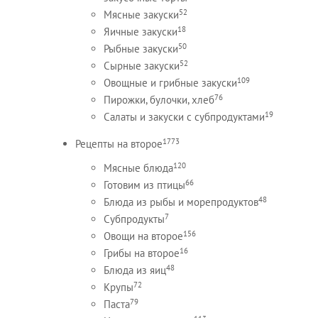
52
Мясные закуски
18
Яичные закуски
50
Рыбные закуски
52
Сырные закуски
109
Овощные и грибные закуски
76
Пирожки, булочки, хлеб
19
Салаты и закуски с субпродуктами
1773
Рецепты на второе
120
Мясные блюда
66
Готовим из птицы
48
Блюда из рыбы и морепродуктов
7
Субпродукты
156
Овощи на второе
16
Грибы на второе
48
Блюда из яиц
72
Крупы
79
Паста