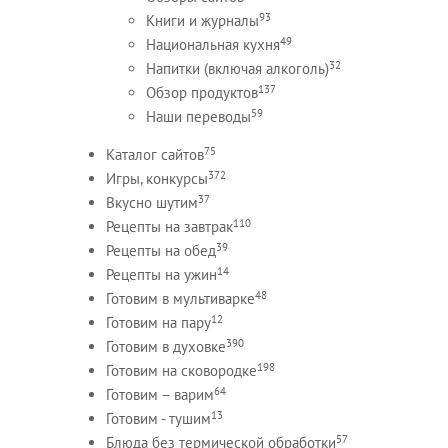
93
Книги и журналы
49
Национальная кухня
32
Напитки (включая алкоголь)
137
Обзор продуктов
59
Наши переводы
75
Каталог сайтов
372
Игры, конкурсы
37
Вкусно шутим
110
Рецепты на завтрак
39
Рецепты на обед
14
Рецепты на ужин
48
Готовим в мультиварке
12
Готовим на пару
390
Готовим в духовке
198
Готовим на сковородке
64
Готовим – варим
13
Готовим - тушим
57
Блюда без термической обработки