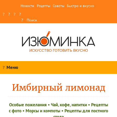
Новости
Рецепты
Советы
Быстро и вкусно
ИСКУССТВО ГОТОВИТЬ ВКУСНО
Меню
Имбирный лимонад
Особые пожелания
•
Чай, кофе, напитки
•
Рецепты
c фото
•
Морсы и компоты
•
Рецепты для постного
стола