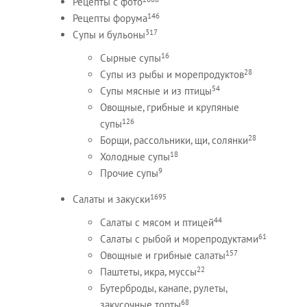
Рецепты c фото
146
Рецепты форума
317
Супы и бульоны
16
Сырные супы
28
Супы из рыбы и морепродуктов
54
Супы мясные и из птицы
Овощные, грибные и крупяные
126
супы
28
Борщи, рассольники, щи, солянки
18
Холодные супы
9
Прочие супы
1695
Салаты и закуски
44
Салаты с мясом и птицей
61
Салаты с рыбой и морепродуктами
157
Овощные и грибные салаты
22
Паштеты, икра, муссы
Бутерброды, канапе, рулеты,
68
закусочные торты