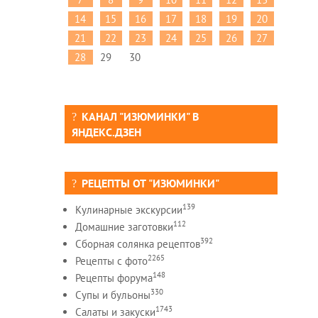
14
15
16
17
18
19
20
21
22
23
24
25
26
27
28
29
30
КАНАЛ "ИЗЮМИНКИ" В
ЯНДЕКС.ДЗЕН
РЕЦЕПТЫ ОТ "ИЗЮМИНКИ"
139
Кулинарные экскурсии
112
Домашние заготовки
392
Сборная солянка рецептов
2265
Рецепты c фото
148
Рецепты форума
330
Супы и бульоны
1743
Салаты и закуски