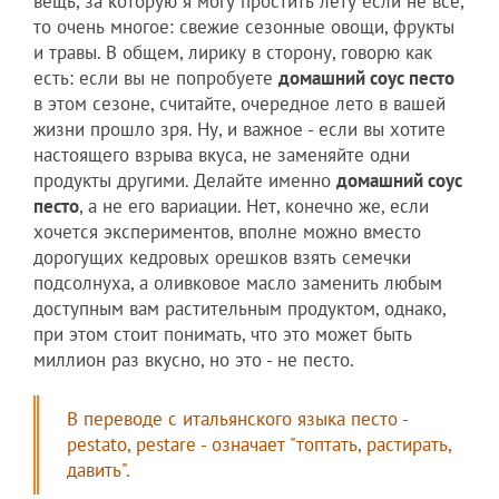
вещь, за которую я могу простить лету если не все,
то очень многое: свежие сезонные овощи, фрукты
и травы. В общем, лирику в сторону, говорю как
есть: если вы не попробуете
домашний соус песто
в этом сезоне, считайте, очередное лето в вашей
жизни прошло зря. Ну, и важное - если вы хотите
настоящего взрыва вкуса, не заменяйте одни
продукты другими. Делайте именно
домашний соус
песто
, а не его вариации. Нет, конечно же, если
хочется экспериментов, вполне можно вместо
дорогущих кедровых орешков взять семечки
подсолнуха, а оливковое масло заменить любым
доступным вам растительным продуктом, однако,
при этом стоит понимать, что это может быть
миллион раз вкусно, но это - не песто.
В переводе с итальянского языка песто -
pestato, pestare - означает "топтать, растирать,
давить".