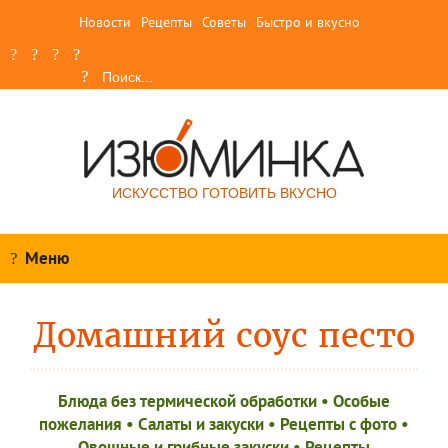
Новости
Рецепты
Советы
Быстро и вкусно
ИСКУССТВО ГОТОВИТЬ ВКУСНО
Меню
Домашний соус песто
Блюда без термической обработки
•
Особые
пожелания
•
Салаты и закуски
•
Рецепты c фото
•
Овощные и грибные закуски
•
Рецепты