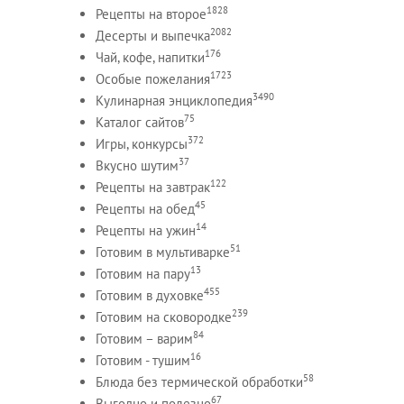
1828
Рецепты на второе
2082
Десерты и выпечка
176
Чай, кофе, напитки
1723
Особые пожелания
3490
Кулинарная энциклопедия
75
Каталог сайтов
372
Игры, конкурсы
37
Вкусно шутим
122
Рецепты на завтрак
45
Рецепты на обед
14
Рецепты на ужин
51
Готовим в мультиварке
13
Готовим на пару
455
Готовим в духовке
239
Готовим на сковородке
84
Готовим – варим
16
Готовим - тушим
58
Блюда без термической обработки
67
Выгодно и полезно