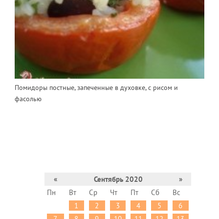
Помидоры постные, запеченные в духовке, с рисом и
фасолью
«
Сентябрь 2020
»
Пн
Вт
Ср
Чт
Пт
Сб
Вс
1
2
3
4
5
6
7
8
9
10
11
12
13