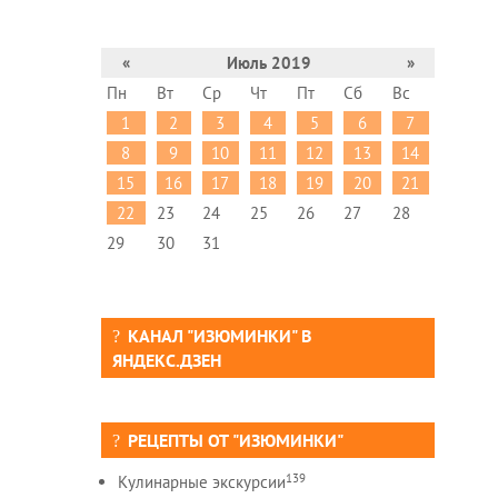
«
Июль 2019
»
Пн
Вт
Ср
Чт
Пт
Сб
Вс
1
2
3
4
5
6
7
8
9
10
11
12
13
14
15
16
17
18
19
20
21
22
23
24
25
26
27
28
29
30
31
КАНАЛ "ИЗЮМИНКИ" В
ЯНДЕКС.ДЗЕН
РЕЦЕПТЫ ОТ "ИЗЮМИНКИ"
139
Кулинарные экскурсии