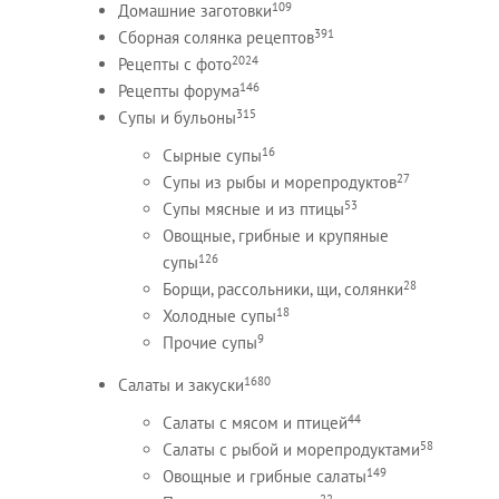
109
Домашние заготовки
391
Сборная солянка рецептов
2024
Рецепты c фото
146
Рецепты форума
315
Супы и бульоны
16
Сырные супы
27
Супы из рыбы и морепродуктов
53
Супы мясные и из птицы
Овощные, грибные и крупяные
126
супы
28
Борщи, рассольники, щи, солянки
18
Холодные супы
9
Прочие супы
1680
Салаты и закуски
44
Салаты с мясом и птицей
58
Салаты с рыбой и морепродуктами
149
Овощные и грибные салаты
22