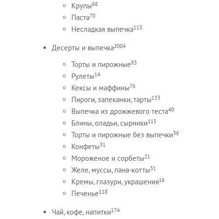
68
Крупы
70
Паста
113
Несладкая выпечка
2004
Десерты и выпечка
83
Торты и пирожные
14
Рулеты
76
Кексы и маффины
133
Пироги, запеканки, тарты
40
Выпечка из дрожжевого теста
115
Блины, оладьи, сырники
36
Торты и пирожные без выпечки
31
Конфеты
21
Мороженое и сорбеты
31
Желе, муссы, пана-котты
16
Кремы, глазури, украшения
118
Печенье
174
Чай, кофе, напитки