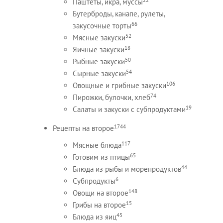
Паштеты, икра, муссы
Бутерброды, канапе, рулеты,
66
закусочные торты
52
Мясные закуски
18
Яичные закуски
50
Рыбные закуски
54
Сырные закуски
106
Овощные и грибные закуски
74
Пирожки, булочки, хлеб
19
Салаты и закуски с субпродуктами
1744
Рецепты на второе
117
Мясные блюда
65
Готовим из птицы
44
Блюда из рыбы и морепродуктов
6
Субпродукты
148
Овощи на второе
15
Грибы на второе
45
Блюда из яиц