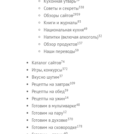
Кухонная утварь
338
Советы и секреты
2959
Обзоры сайтов
93
Книги и журналы
49
Национальная кухня
32
Напитки (включая алкоголь)
137
Обзор продуктов
59
Наши переводы
74
Каталог сайтов
372
Игры, конкурсы
37
Вкусно шутим
109
Рецепты на завтрак
39
Рецепты на обед
14
Рецепты на ужин
48
Готовим в мультиварке
12
Готовим на пару
370
Готовим в духовке
178
Готовим на сковородке
60