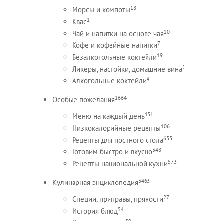
18
Морсы и компоты
1
Квас
20
Чай и напитки на основе чая
7
Кофе и кофейные напитки
19
Безалкогольные коктейли
2
Ликеры, настойки, домашние вина
4
Алкогольные коктейли
1664
Особые пожелания
131
Меню на каждый день
106
Низкокалорийные рецепты
633
Рецепты для постного стола
348
Готовим быстро и вкусно
573
Рецепты национальной кухни
3463
Кулинарная энциклопедия
27
Специи, приправы, пряности
54
История блюд
39