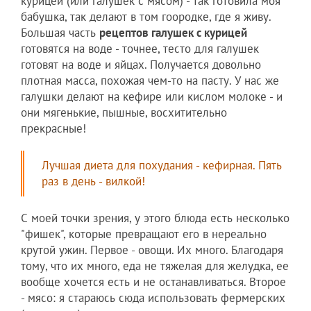
курицей (или галушек с мясом) - так готовила моя
бабушка, так делают в том гоородке, где я живу.
Большая часть
рецептов галушек с курицей
готовятся на воде - точнее, тесто для галушек
готовят на воде и яйцах. Получается довольно
плотная масса, похожая чем-то на пасту. У нас же
галушки делают на кефире или кислом молоке - и
они мягенькие, пышные, восхитительно
прекрасные!
Лучшая диета для похудания - кефирная. Пять
раз в день - вилкой!
С моей точки зрения, у этого блюда есть несколько
"фишек", которые превращают его в нереально
крутой ужин. Первое - овощи. Их много. Благодаря
тому, что их много, еда не тяжелая для желудка, ее
вообще хочется есть и не останавливаться. Второе
- мясо: я стараюсь сюда использовать фермерских