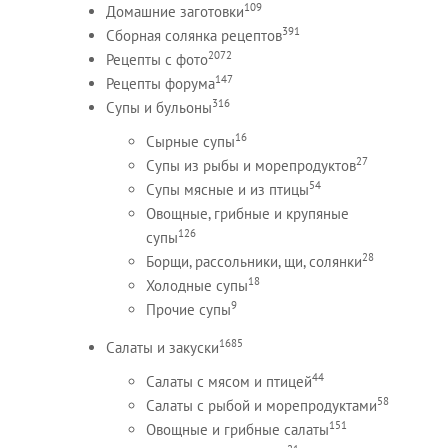
109
Домашние заготовки
391
Сборная солянка рецептов
2072
Рецепты c фото
147
Рецепты форума
316
Супы и бульоны
16
Сырные супы
27
Супы из рыбы и морепродуктов
54
Супы мясные и из птицы
Овощные, грибные и крупяные
126
супы
28
Борщи, рассольники, щи, солянки
18
Холодные супы
9
Прочие супы
1685
Салаты и закуски
44
Салаты с мясом и птицей
58
Салаты с рыбой и морепродуктами
151
Овощные и грибные салаты