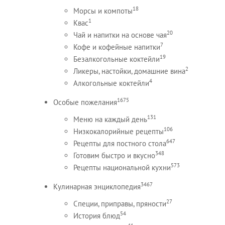
18
Морсы и компоты
1
Квас
20
Чай и напитки на основе чая
7
Кофе и кофейные напитки
19
Безалкогольные коктейли
2
Ликеры, настойки, домашние вина
4
Алкогольные коктейли
1675
Особые пожелания
131
Меню на каждый день
106
Низкокалорийные рецепты
647
Рецепты для постного стола
348
Готовим быстро и вкусно
573
Рецепты национальной кухни
3467
Кулинарная энциклопедия
27
Специи, приправы, пряности
54
История блюд