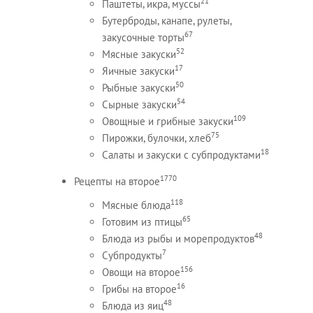
21
Паштеты, икра, муссы
Бутерброды, канапе, рулеты,
67
закусочные торты
52
Мясные закуски
17
Яичные закуски
50
Рыбные закуски
54
Сырные закуски
109
Овощные и грибные закуски
75
Пирожки, булочки, хлеб
18
Салаты и закуски с субпродуктами
1770
Рецепты на второе
118
Мясные блюда
65
Готовим из птицы
48
Блюда из рыбы и морепродуктов
7
Субпродукты
156
Овощи на второе
16
Грибы на второе
48
Блюда из яиц