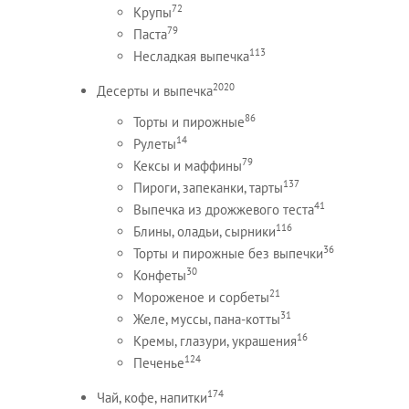
72
Крупы
79
Паста
113
Несладкая выпечка
2020
Десерты и выпечка
86
Торты и пирожные
14
Рулеты
79
Кексы и маффины
137
Пироги, запеканки, тарты
41
Выпечка из дрожжевого теста
116
Блины, оладьи, сырники
36
Торты и пирожные без выпечки
30
Конфеты
21
Мороженое и сорбеты
31
Желе, муссы, пана-котты
16
Кремы, глазури, украшения
124
Печенье
174
Чай, кофе, напитки