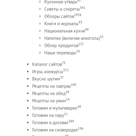
41
Кухонная утварь
341
Советы и секреты
2958
Обзоры сайтов
93
Книги и журналы
49
Национальная кухня
32
Напитки (включая алкоголь)
137
Обзор продуктов
59
Наши переводы
75
Каталог сайтов
372
Игры, конкурсы
37
Вкусно шутим
109
Рецепты на завтрак
39
Рецепты на обед
14
Рецепты на ужин
48
Готовим в мультиварке
11
Готовим на пару
389
Готовим в духовке
196
Готовим на сковородке
64