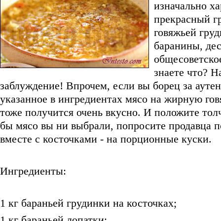
изначально ха
прекрасный г
говяжьей груд
баранины, дес
общесоветско
знаете что? Н
заблуждение! Впрочем, если вы борец за ауте
указанное в ингредиентах мясо на жирную гов
тоже получится очень вкусно. И положите тол
бы мясо вы ни выбрали, попросите продавца по
вместе с косточками - на порционные куски.
Ингредиенты:
1 кг бараньей грудинки на косточках;
1 кг бараньей лопатки;