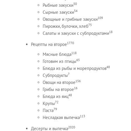
50
Рыбные закуски
54
Сырные закуски
109
Овощные и грибные закуски
75
Пирожки, булочки, хлеб
18
Салаты и закуски с субпродуктами
1770
Рецепты на второе
118
Мясные блюда
65
Готовим из птицы
48
Блюда из рыбы и морепродуктов
7
Субпродукты
156
Овощи на второе
16
Грибы на второе
48
Блюда из яиц
72
Крупы
79
Паста
113
Несладкая выпечка
2020
Десерты и выпечка