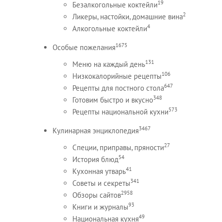
19
Безалкогольные коктейли
2
Ликеры, настойки, домашние вина
4
Алкогольные коктейли
1675
Особые пожелания
131
Меню на каждый день
106
Низкокалорийные рецепты
647
Рецепты для постного стола
348
Готовим быстро и вкусно
573
Рецепты национальной кухни
3467
Кулинарная энциклопедия
27
Специи, приправы, пряности
54
История блюд
41
Кухонная утварь
341
Советы и секреты
2958
Обзоры сайтов
93
Книги и журналы
49
Национальная кухня