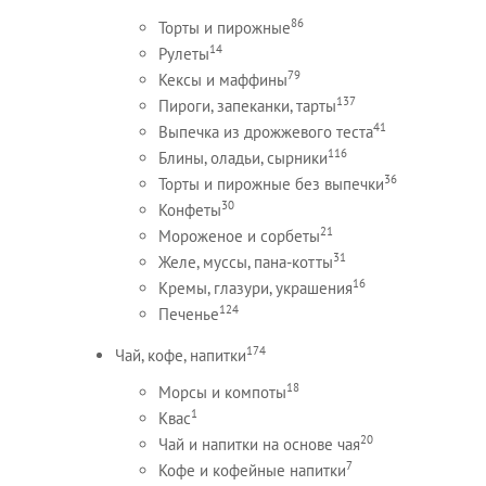
86
Торты и пирожные
14
Рулеты
79
Кексы и маффины
137
Пироги, запеканки, тарты
41
Выпечка из дрожжевого теста
116
Блины, оладьи, сырники
36
Торты и пирожные без выпечки
30
Конфеты
21
Мороженое и сорбеты
31
Желе, муссы, пана-котты
16
Кремы, глазури, украшения
124
Печенье
174
Чай, кофе, напитки
18
Морсы и компоты
1
Квас
20
Чай и напитки на основе чая
7
Кофе и кофейные напитки