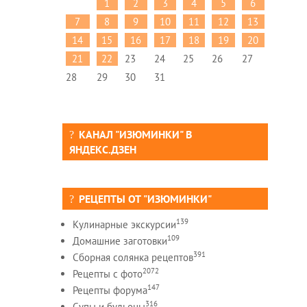
1
2
3
4
5
6
7
8
9
10
11
12
13
14
15
16
17
18
19
20
21
22
23
24
25
26
27
28
29
30
31
КАНАЛ "ИЗЮМИНКИ" В
ЯНДЕКС.ДЗЕН
РЕЦЕПТЫ ОТ "ИЗЮМИНКИ"
139
Кулинарные экскурсии
109
Домашние заготовки
391
Сборная солянка рецептов
2072
Рецепты c фото
147
Рецепты форума
316
Супы и бульоны