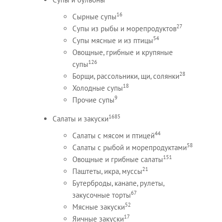
16
Сырные супы
27
Супы из рыбы и морепродуктов
54
Супы мясные и из птицы
Овощные, грибные и крупяные
126
супы
28
Борщи, рассольники, щи, солянки
18
Холодные супы
9
Прочие супы
1685
Салаты и закуски
44
Салаты с мясом и птицей
58
Салаты с рыбой и морепродуктами
151
Овощные и грибные салаты
21
Паштеты, икра, муссы
Бутерброды, канапе, рулеты,
67
закусочные торты
52
Мясные закуски
17
Яичные закуски