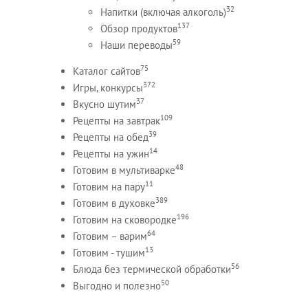
32
Напитки (включая алкоголь)
137
Обзор продуктов
59
Наши переводы
75
Каталог сайтов
372
Игры, конкурсы
37
Вкусно шутим
109
Рецепты на завтрак
39
Рецепты на обед
14
Рецепты на ужин
48
Готовим в мультиварке
11
Готовим на пару
389
Готовим в духовке
196
Готовим на сковородке
64
Готовим – варим
13
Готовим - тушим
56
Блюда без термической обработки
50
Выгодно и полезно