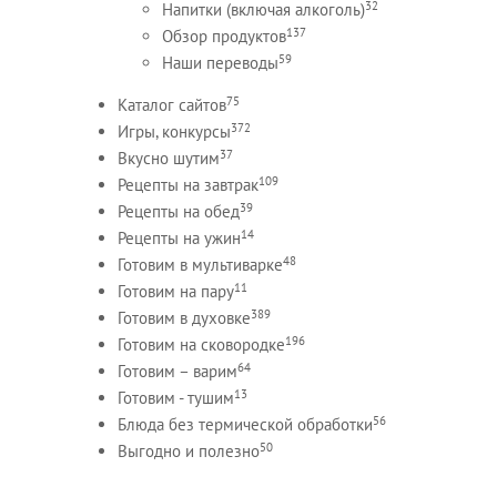
32
Напитки (включая алкоголь)
137
Обзор продуктов
59
Наши переводы
75
Каталог сайтов
372
Игры, конкурсы
37
Вкусно шутим
109
Рецепты на завтрак
39
Рецепты на обед
14
Рецепты на ужин
48
Готовим в мультиварке
11
Готовим на пару
389
Готовим в духовке
196
Готовим на сковородке
64
Готовим – варим
13
Готовим - тушим
56
Блюда без термической обработки
50
Выгодно и полезно