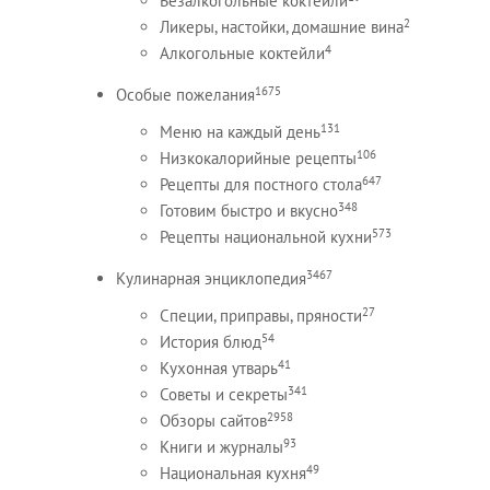
Безалкогольные коктейли
2
Ликеры, настойки, домашние вина
4
Алкогольные коктейли
1675
Особые пожелания
131
Меню на каждый день
106
Низкокалорийные рецепты
647
Рецепты для постного стола
348
Готовим быстро и вкусно
573
Рецепты национальной кухни
3467
Кулинарная энциклопедия
27
Специи, приправы, пряности
54
История блюд
41
Кухонная утварь
341
Советы и секреты
2958
Обзоры сайтов
93
Книги и журналы
49
Национальная кухня