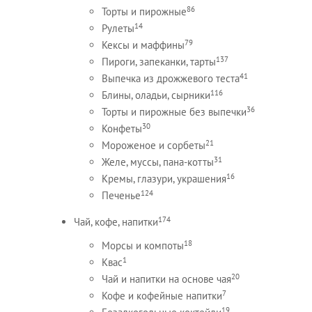
86
Торты и пирожные
14
Рулеты
79
Кексы и маффины
137
Пироги, запеканки, тарты
41
Выпечка из дрожжевого теста
116
Блины, оладьи, сырники
36
Торты и пирожные без выпечки
30
Конфеты
21
Мороженое и сорбеты
31
Желе, муссы, пана-котты
16
Кремы, глазури, украшения
124
Печенье
174
Чай, кофе, напитки
18
Морсы и компоты
1
Квас
20
Чай и напитки на основе чая
7
Кофе и кофейные напитки
19