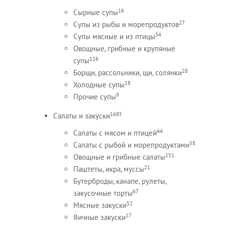
16
Сырные супы
27
Супы из рыбы и морепродуктов
54
Супы мясные и из птицы
Овощные, грибные и крупяные
126
супы
28
Борщи, рассольники, щи, солянки
18
Холодные супы
9
Прочие супы
1685
Салаты и закуски
44
Салаты с мясом и птицей
58
Салаты с рыбой и морепродуктами
151
Овощные и грибные салаты
21
Паштеты, икра, муссы
Бутерброды, канапе, рулеты,
67
закусочные торты
52
Мясные закуски
17
Яичные закуски