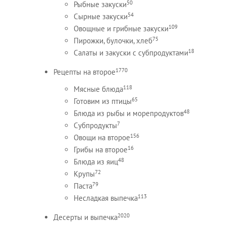
50
Рыбные закуски
54
Сырные закуски
109
Овощные и грибные закуски
75
Пирожки, булочки, хлеб
18
Салаты и закуски с субпродуктами
1770
Рецепты на второе
118
Мясные блюда
65
Готовим из птицы
48
Блюда из рыбы и морепродуктов
7
Субпродукты
156
Овощи на второе
16
Грибы на второе
48
Блюда из яиц
72
Крупы
79
Паста
113
Несладкая выпечка
2020
Десерты и выпечка