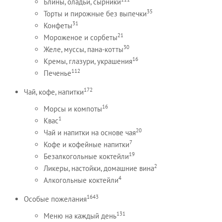
Блины, оладьи, сырники
35
Торты и пирожные без выпечки
31
Конфеты
21
Мороженое и сорбеты
30
Желе, муссы, пана-котты
16
Кремы, глазури, украшения
112
Печенье
172
Чай, кофе, напитки
16
Морсы и компоты
1
Квас
20
Чай и напитки на основе чая
7
Кофе и кофейные напитки
19
Безалкогольные коктейли
2
Ликеры, настойки, домашние вина
4
Алкогольные коктейли
1643
Особые пожелания
131
Меню на каждый день