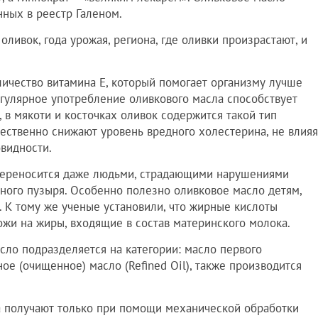
нных в реестр Галеном.
оливок, года урожая, региона, где оливки произрастают, и
ичество витамина Е, который помогает организму лучше
регулярное употребление оливкового масла способствует
в мякоти и косточках оливок содержится такой тип
ственно снижают уровень вредного холестерина, не влияя
видности.
переносится даже людьми, страдающими нарушениями
ного пузыря. Особенно полезно оливковое масло детям,
. К тому же ученые установили, что жирные кислоты
ожи на жиры, входящие в состав материнского молока.
сло подразделяется на категории: масло первого
ное (очищенное) масло (Refined Oil), также производится
а получают только при помощи механической обработки