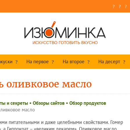
ИСКУССТВО ГОТОВИТЬ ВКУСНО
акуски
На первое
На второе
На десерт
ь оливковое масло
ты и секреты
•
Обзоры сайтов
•
Обзор продуктов
оливковое масло
ими питательными и даже целебными свойствами. Гомер
, а Гиппократ – «великим лекарем». Оливковое масло