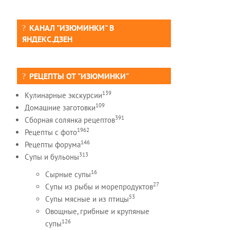
КАНАЛ "ИЗЮМИНКИ" В
ЯНДЕКС.ДЗЕН
РЕЦЕПТЫ ОТ "ИЗЮМИНКИ"
139
Кулинарные экскурсии
109
Домашние заготовки
391
Сборная солянка рецептов
1962
Рецепты c фото
146
Рецепты форума
313
Супы и бульоны
16
Сырные супы
27
Супы из рыбы и морепродуктов
53
Супы мясные и из птицы
Овощные, грибные и крупяные
126
супы