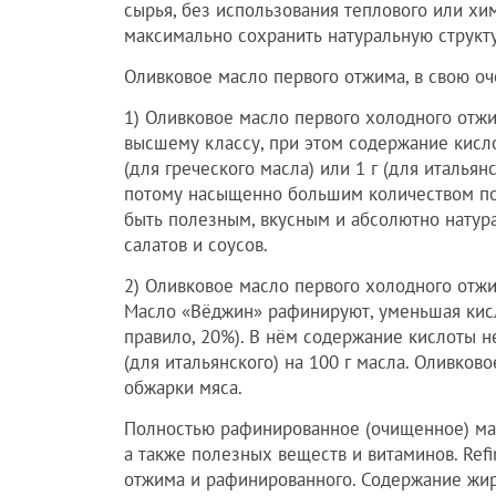
сырья, без использования теплового или хи
максимально сохранить натуральную структ
Оливковое масло первого отжима, в свою оч
1) Оливковое масло первого холодного отжима
высшему классу, при этом содержание кисло
(для греческого масла) или 1 г (для итальянс
потому насыщенно большим количеством поле
быть полезным, вкусным и абсолютно натур
салатов и соусов.
2) Оливковое масло первого холодного отжим
Масло «Вёджин» рафинируют, уменьшая кислот
правило, 20%). В нём содержание кислоты не
(для итальянского) на 100 г масла. Оливков
обжарки мяса.
Полностью рафинированное (очищенное) масл
а также полезных веществ и витаминов. Refi
отжима и рафинированного. Содержание жирн