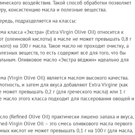
мического воздействия. Такой способ обработки позволяет
уру, консистенцию масла и полезные вещества.
ередь, подразделяется на классы:
 класса «Экстра» (Extra Virgin Olive Oil) относится к
т (олеиновой кислоты) в масле не может превышать 0,8 г
кого) на 100 г масла. Такое масло не проходит очистку, а
зных веществ, то есть содержит всё для того, что бы
альным. Оливковое масло «Экстра вёджин» идеально для
а (Virgin Olive Oil) является маслом высокого качества.
ность, и затем для вкуса добавляют Extra Virgine (как
 может превышать 0,2 г (для греческого масла) или 1 г
ое масло этого класса подходит для пассерования овощей и
о (Refined Olive Oil) практически лишено запаха и вкуса,
ned-Virgin Olive Oil – это смесь оливкового масла первого
ых кислот не может превышать 0,1 г на 100 г (для масла,