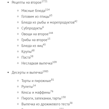
1721
Рецепты на второе
114
Мясные блюда
63
Готовим из птицы
42
Блюда из рыбы и морепродуктов
6
Субпродукты
144
Овощи на второе
15
Грибы на второе
45
Блюда из яиц
68
Крупы
58
Паста
109
Несладкая выпечка
1985
Десерты и выпечка
81
Торты и пирожные
14
Рулеты
76
Кексы и маффины
130
Пироги, запеканки, тарты
38
Выпечка из дрожжевого теста
111