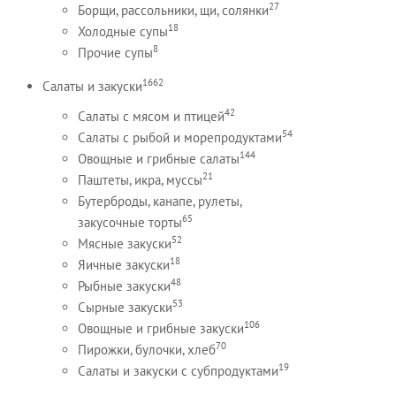
27
Борщи, рассольники, щи, солянки
18
Холодные супы
8
Прочие супы
1662
Салаты и закуски
42
Салаты с мясом и птицей
54
Салаты с рыбой и морепродуктами
144
Овощные и грибные салаты
21
Паштеты, икра, муссы
Бутерброды, канапе, рулеты,
65
закусочные торты
52
Мясные закуски
18
Яичные закуски
48
Рыбные закуски
53
Сырные закуски
106
Овощные и грибные закуски
70
Пирожки, булочки, хлеб
19
Салаты и закуски с субпродуктами