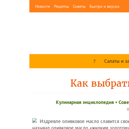
Новости
Рецепты
Советы
Быстро и вкусно
Салаты и з
Как выбрат
Кулинарная энциклопедия
•
Сове
Издревле оливковое масло славится сво
называл оливковое масло «жидким золотом»