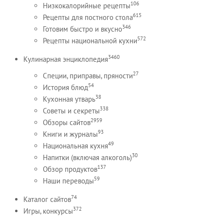
106
Низкокалорийные рецепты
615
Рецепты для постного стола
346
Готовим быстро и вкусно
572
Рецепты национальной кухни
3460
Кулинарная энциклопедия
27
Специи, приправы, пряности
54
История блюд
38
Кухонная утварь
338
Советы и секреты
2959
Обзоры сайтов
93
Книги и журналы
49
Национальная кухня
30
Напитки (включая алкоголь)
137
Обзор продуктов
59
Наши переводы
74
Каталог сайтов
372
Игры, конкурсы