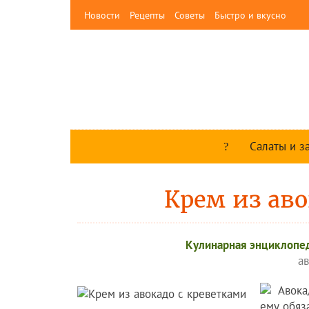
Новости
Рецепты
Советы
Быстро и вкусно
Салаты и з
Крем из аво
Кулинарная энциклопе
а
Авока
ему обяз