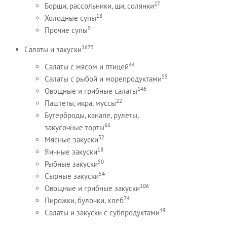
27
Борщи, рассольники, щи, солянки
18
Холодные супы
9
Прочие супы
1675
Салаты и закуски
44
Салаты с мясом и птицей
55
Салаты с рыбой и морепродуктами
146
Овощные и грибные салаты
22
Паштеты, икра, муссы
Бутерброды, канапе, рулеты,
66
закусочные торты
52
Мясные закуски
18
Яичные закуски
50
Рыбные закуски
54
Сырные закуски
106
Овощные и грибные закуски
74
Пирожки, булочки, хлеб
19
Салаты и закуски с субпродуктами