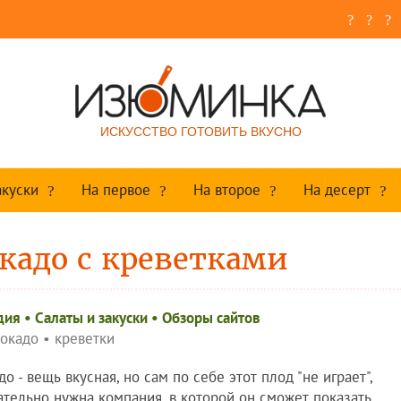
ИСКУССТВО ГОТОВИТЬ ВКУСНО
акуски
На первое
На второе
На десерт
кадо с креветками
дия
•
Салаты и закуски
•
Обзоры сайтов
вокадо
•
креветки
до - вещь вкусная, но сам по себе этот плод "не играет",
ательно нужна компания, в которой он сможет показать