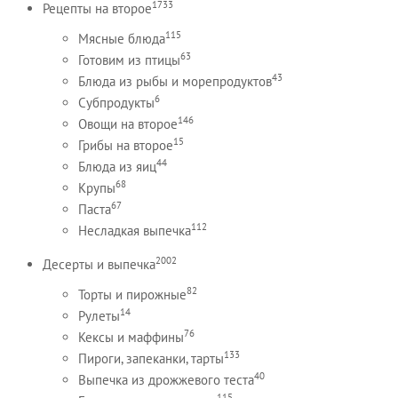
1733
Рецепты на второе
115
Мясные блюда
63
Готовим из птицы
43
Блюда из рыбы и морепродуктов
6
Субпродукты
146
Овощи на второе
15
Грибы на второе
44
Блюда из яиц
68
Крупы
67
Паста
112
Несладкая выпечка
2002
Десерты и выпечка
82
Торты и пирожные
14
Рулеты
76
Кексы и маффины
133
Пироги, запеканки, тарты
40
Выпечка из дрожжевого теста
115