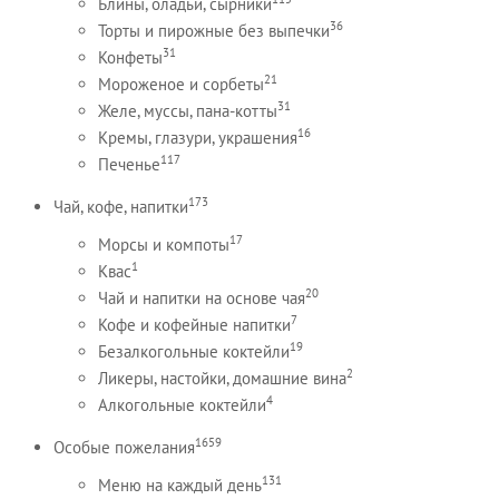
Блины, оладьи, сырники
36
Торты и пирожные без выпечки
31
Конфеты
21
Мороженое и сорбеты
31
Желе, муссы, пана-котты
16
Кремы, глазури, украшения
117
Печенье
173
Чай, кофе, напитки
17
Морсы и компоты
1
Квас
20
Чай и напитки на основе чая
7
Кофе и кофейные напитки
19
Безалкогольные коктейли
2
Ликеры, настойки, домашние вина
4
Алкогольные коктейли
1659
Особые пожелания
131
Меню на каждый день