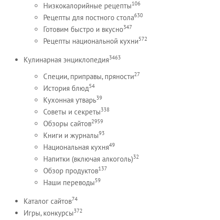
106
Низкокалорийные рецепты
630
Рецепты для постного стола
347
Готовим быстро и вкусно
572
Рецепты национальной кухни
3463
Кулинарная энциклопедия
27
Специи, приправы, пряности
54
История блюд
39
Кухонная утварь
338
Советы и секреты
2959
Обзоры сайтов
93
Книги и журналы
49
Национальная кухня
32
Напитки (включая алкоголь)
137
Обзор продуктов
59
Наши переводы
74
Каталог сайтов
372
Игры, конкурсы