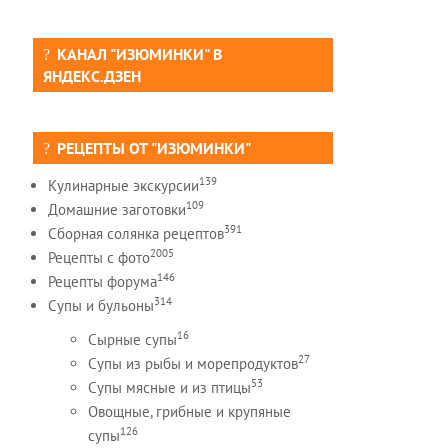
КАНАЛ "ИЗЮМИНКИ" В
ЯНДЕКС.ДЗЕН
РЕЦЕПТЫ ОТ "ИЗЮМИНКИ"
139
Кулинарные экскурсии
109
Домашние заготовки
391
Сборная солянка рецептов
2005
Рецепты c фото
146
Рецепты форума
314
Супы и бульоны
16
Сырные супы
27
Супы из рыбы и морепродуктов
53
Супы мясные и из птицы
Овощные, грибные и крупяные
126
супы