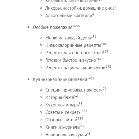
Безалкогольные коктейли
2
Ликеры, настойки, домашние вина
4
Алкогольные коктейли
1656
Особые пожелания
131
Меню на каждый день
106
Низкокалорийные рецепты
627
Рецепты для постного стола
347
Готовим быстро и вкусно
572
Рецепты национальной кухни
3462
Кулинарная энциклопедия
27
Специи, приправы, пряности
54
История блюд
38
Кухонная утварь
338
Советы и секреты
2959
Обзоры сайтов
93
Книги и журналы
49
Национальная кухня