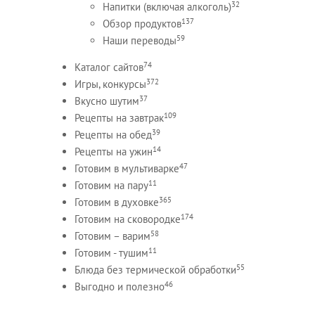
32
Напитки (включая алкоголь)
137
Обзор продуктов
59
Наши переводы
74
Каталог сайтов
372
Игры, конкурсы
37
Вкусно шутим
109
Рецепты на завтрак
39
Рецепты на обед
14
Рецепты на ужин
47
Готовим в мультиварке
11
Готовим на пару
365
Готовим в духовке
174
Готовим на сковородке
58
Готовим – варим
11
Готовим - тушим
55
Блюда без термической обработки
46
Выгодно и полезно