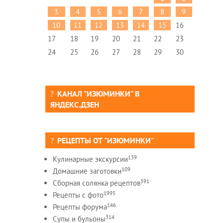
3
4
5
6
7
8
9
10
11
12
13
14
15
16
17
18
19
20
21
22
23
24
25
26
27
28
29
30
КАНАЛ "ИЗЮМИНКИ" В
ЯНДЕКС.ДЗЕН
РЕЦЕПТЫ ОТ "ИЗЮМИНКИ"
139
Кулинарные экскурсии
109
Домашние заготовки
391
Сборная солянка рецептов
1995
Рецепты c фото
146
Рецепты форума
314
Супы и бульоны