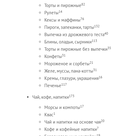
82
Торты и пирожные
14
Рулеты
76
Кексы и маффины
132
Пироги, запеканки, тарты
40
Выпечка из дрожжевого теста
113
Блины, оладьи, сырники
35
Торты и пирожные без выпечки
31
Конфеты
21
Мороженое и сорбеты
31
Желе, муссы, пана-котты
16
Кремы, глазури, украшения
117
Печенье
173
Чай, кофе, напитки
17
Морсы и компоты
1
Квас
20
Чай и напитки на основе чая
7
Кофе и кофейные напитки
19