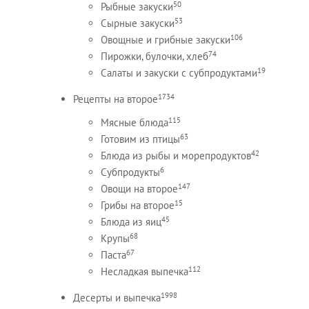
50
Рыбные закуски
53
Сырные закуски
106
Овощные и грибные закуски
74
Пирожки, булочки, хлеб
19
Салаты и закуски с субпродуктами
1734
Рецепты на второе
115
Мясные блюда
63
Готовим из птицы
42
Блюда из рыбы и морепродуктов
6
Субпродукты
147
Овощи на второе
15
Грибы на второе
45
Блюда из яиц
68
Крупы
67
Паста
112
Несладкая выпечка
1998
Десерты и выпечка