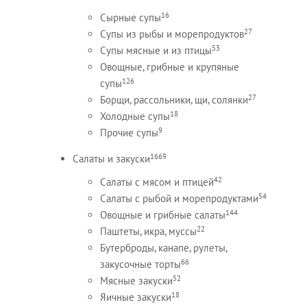
16
Сырные супы
27
Супы из рыбы и морепродуктов
53
Супы мясные и из птицы
Овощные, грибные и крупяные
126
супы
27
Борщи, рассольники, щи, солянки
18
Холодные супы
9
Прочие супы
1669
Салаты и закуски
42
Салаты с мясом и птицей
54
Салаты с рыбой и морепродуктами
144
Овощные и грибные салаты
22
Паштеты, икра, муссы
Бутерброды, канапе, рулеты,
66
закусочные торты
52
Мясные закуски
18
Яичные закуски