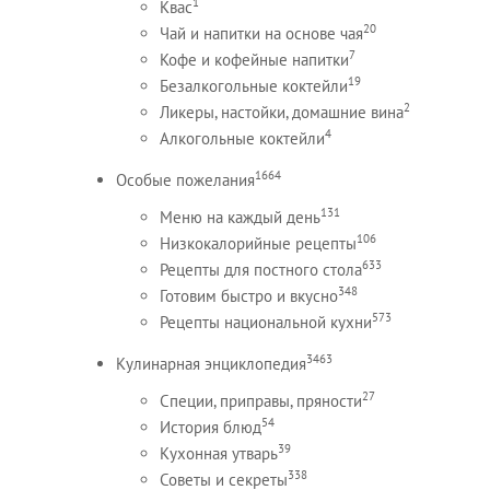
1
Квас
20
Чай и напитки на основе чая
7
Кофе и кофейные напитки
19
Безалкогольные коктейли
2
Ликеры, настойки, домашние вина
4
Алкогольные коктейли
1664
Особые пожелания
131
Меню на каждый день
106
Низкокалорийные рецепты
633
Рецепты для постного стола
348
Готовим быстро и вкусно
573
Рецепты национальной кухни
3463
Кулинарная энциклопедия
27
Специи, приправы, пряности
54
История блюд
39
Кухонная утварь
338
Советы и секреты