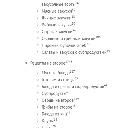
66
закусочные торты
52
Мясные закуски
18
Яичные закуски
50
Рыбные закуски
54
Сырные закуски
106
Овощные и грибные закуски
73
Пирожки, булочки, хлеб
19
Салаты и закуски с субпродуктами
1743
Рецепты на второе
117
Мясные блюда
65
Готовим из птицы
44
Блюда из рыбы и морепродуктов
6
Субпродукты
149
Овощи на второе
15
Грибы на второе
44
Блюда из яиц
68
Крупы
70
Паста