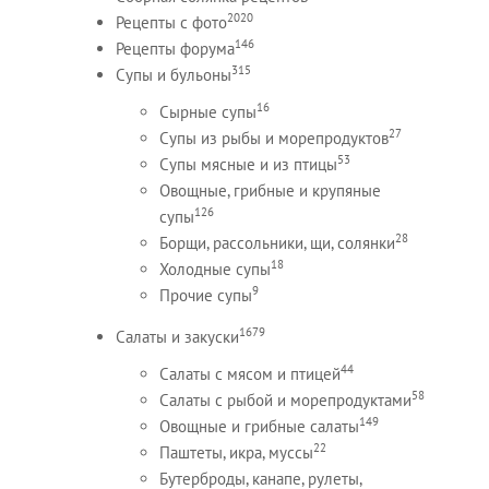
2020
Рецепты c фото
146
Рецепты форума
315
Супы и бульоны
16
Сырные супы
27
Супы из рыбы и морепродуктов
53
Супы мясные и из птицы
Овощные, грибные и крупяные
126
супы
28
Борщи, рассольники, щи, солянки
18
Холодные супы
9
Прочие супы
1679
Салаты и закуски
44
Салаты с мясом и птицей
58
Салаты с рыбой и морепродуктами
149
Овощные и грибные салаты
22
Паштеты, икра, муссы
Бутерброды, канапе, рулеты,