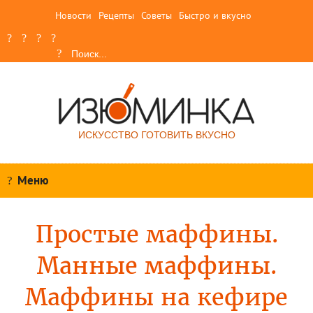
Новости
Рецепты
Советы
Быстро и вкусно
ИСКУССТВО ГОТОВИТЬ ВКУСНО
Меню
Простые маффины.
Манные маффины.
Маффины на кефире