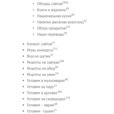
2959
Обзоры сайтов
93
Книги и журналы
49
Национальная кухня
32
Напитки (включая алкоголь)
137
Обзор продуктов
59
Наши переводы
75
Каталог сайтов
372
Игры, конкурсы
37
Вкусно шутим
108
Рецепты на завтрак
38
Рецепты на обед
14
Рецепты на ужин
48
Готовим в мультиварке
12
Готовим на пару
365
Готовим в духовке
178
Готовим на сковородке
60
Готовим – варим
11
Готовим - тушим