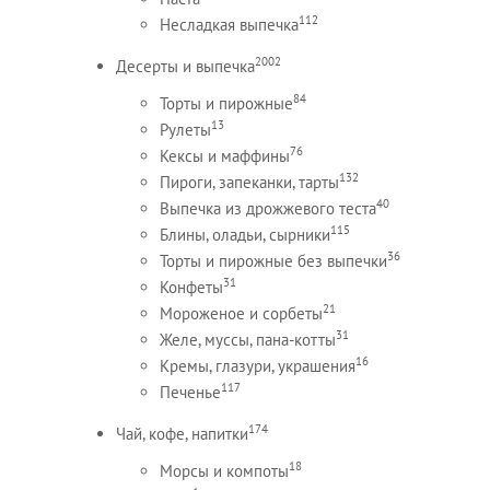
112
Несладкая выпечка
2002
Десерты и выпечка
84
Торты и пирожные
13
Рулеты
76
Кексы и маффины
132
Пироги, запеканки, тарты
40
Выпечка из дрожжевого теста
115
Блины, оладьи, сырники
36
Торты и пирожные без выпечки
31
Конфеты
21
Мороженое и сорбеты
31
Желе, муссы, пана-котты
16
Кремы, глазури, украшения
117
Печенье
174
Чай, кофе, напитки
18
Морсы и компоты