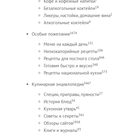
Кофе и кофейные напитки
19
Безалкогольные коктейли
2
Ликеры, настойки, домашние вина
4
Алкогольные коктейли
1674
Особые пожелания
131
Меню на каждый день
106
Низкокалорийные рецепты
646
Рецепты для постного стола
348
Готовим быстро и вкусно
573
Рецепты национальной кухни
3467
Кулинарная энциклопедия
27
Специи, приправы, пряности
54
История блюд
41
Кухонная утварь
341
Советы и секреты
2958
Обзоры сайтов
93
Книги и журналы