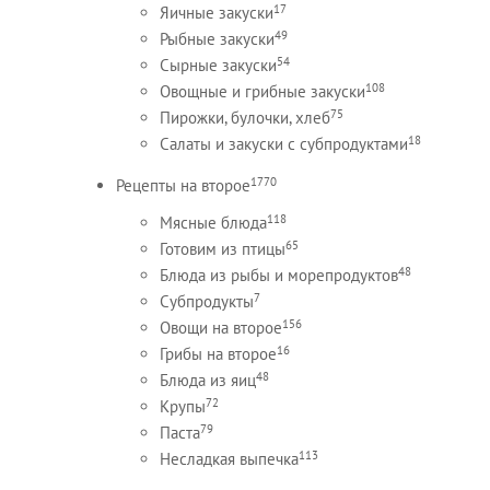
17
Яичные закуски
49
Рыбные закуски
54
Сырные закуски
108
Овощные и грибные закуски
75
Пирожки, булочки, хлеб
18
Салаты и закуски с субпродуктами
1770
Рецепты на второе
118
Мясные блюда
65
Готовим из птицы
48
Блюда из рыбы и морепродуктов
7
Субпродукты
156
Овощи на второе
16
Грибы на второе
48
Блюда из яиц
72
Крупы
79
Паста
113
Несладкая выпечка