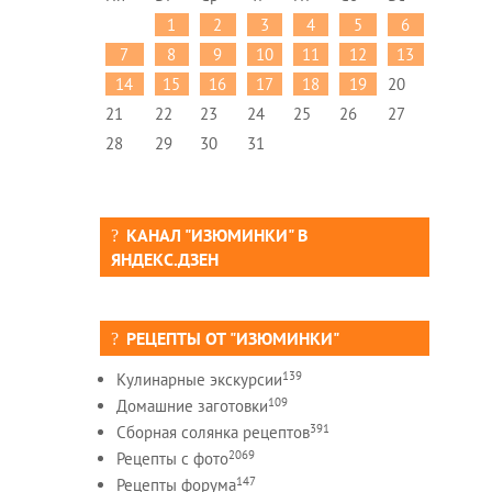
1
2
3
4
5
6
7
8
9
10
11
12
13
14
15
16
17
18
19
20
21
22
23
24
25
26
27
28
29
30
31
КАНАЛ "ИЗЮМИНКИ" В
ЯНДЕКС.ДЗЕН
РЕЦЕПТЫ ОТ "ИЗЮМИНКИ"
139
Кулинарные экскурсии
109
Домашние заготовки
391
Сборная солянка рецептов
2069
Рецепты c фото
147
Рецепты форума