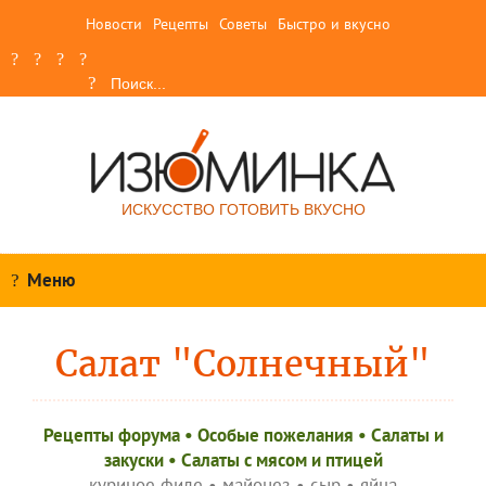
Новости
Рецепты
Советы
Быстро и вкусно
ИСКУССТВО ГОТОВИТЬ ВКУСНО
Меню
Салат "Солнечный"
Рецепты форума
•
Особые пожелания
•
Салаты и
закуски
•
Салаты с мясом и птицей
куриное филе
•
майонез
•
сыр
•
яйца