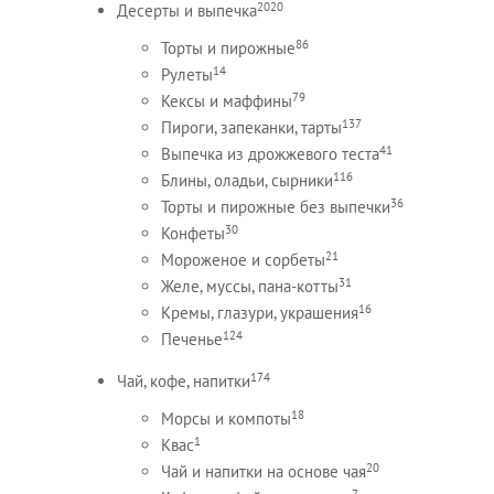
2020
Десерты и выпечка
86
Торты и пирожные
14
Рулеты
79
Кексы и маффины
137
Пироги, запеканки, тарты
41
Выпечка из дрожжевого теста
116
Блины, оладьи, сырники
36
Торты и пирожные без выпечки
30
Конфеты
21
Мороженое и сорбеты
31
Желе, муссы, пана-котты
16
Кремы, глазури, украшения
124
Печенье
174
Чай, кофе, напитки
18
Морсы и компоты
1
Квас
20
Чай и напитки на основе чая
7