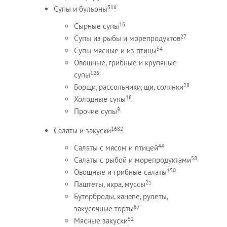
316
Супы и бульоны
16
Сырные супы
27
Супы из рыбы и морепродуктов
54
Супы мясные и из птицы
Овощные, грибные и крупяные
126
супы
28
Борщи, рассольники, щи, солянки
18
Холодные супы
9
Прочие супы
1682
Салаты и закуски
44
Салаты с мясом и птицей
58
Салаты с рыбой и морепродуктами
150
Овощные и грибные салаты
21
Паштеты, икра, муссы
Бутерброды, канапе, рулеты,
67
закусочные торты
52
Мясные закуски