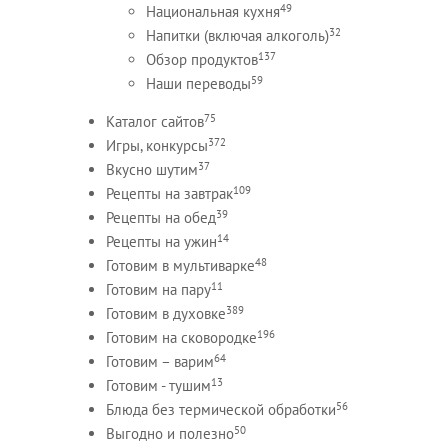
49
Национальная кухня
32
Напитки (включая алкоголь)
137
Обзор продуктов
59
Наши переводы
75
Каталог сайтов
372
Игры, конкурсы
37
Вкусно шутим
109
Рецепты на завтрак
39
Рецепты на обед
14
Рецепты на ужин
48
Готовим в мультиварке
11
Готовим на пару
389
Готовим в духовке
196
Готовим на сковородке
64
Готовим – варим
13
Готовим - тушим
56
Блюда без термической обработки
50
Выгодно и полезно