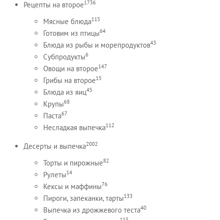
1736
Рецепты на второе
115
Мясные блюда
64
Готовим из птицы
43
Блюда из рыбы и морепродуктов
6
Субпродукты
147
Овощи на второе
15
Грибы на второе
45
Блюда из яиц
68
Крупы
67
Паста
112
Несладкая выпечка
2002
Десерты и выпечка
82
Торты и пирожные
14
Рулеты
76
Кексы и маффины
133
Пироги, запеканки, тарты
40
Выпечка из дрожжевого теста
115