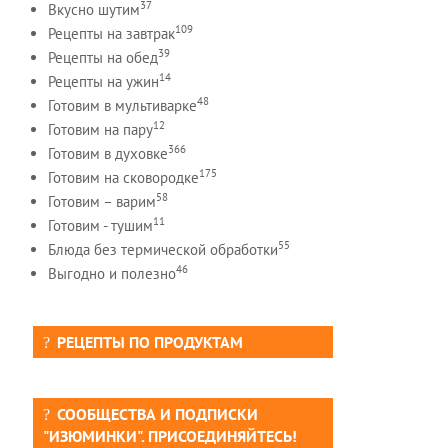
37
Вкусно шутим
109
Рецепты на завтрак
39
Рецепты на обед
14
Рецепты на ужин
48
Готовим в мультиварке
12
Готовим на пару
366
Готовим в духовке
175
Готовим на сковородке
58
Готовим – варим
11
Готовим - тушим
55
Блюда без термической обработки
46
Выгодно и полезно
РЕЦЕПТЫ ПО ПРОДУКТАМ
СООБЩЕСТВА И ПОДПИСКИ
"ИЗЮМИНКИ". ПРИСОЕДИНЯЙТЕСЬ!