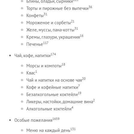
Блины, оладьи, сырники
36
Торты и пирожные без выпечки
31
Конфеты
21
Мороженое и сорбеты
31
Желе, муссы, пана-котты
16
Кремы, глазури, украшения
117
Печенье
174
Чай, кофе, напитки
18
Морсы и компоты
1
Квас
20
Чай и напитки на основе чая
7
Кофе и кофейные напитки
19
Безалкогольные коктейли
2
Ликеры, настойки, домашние вина
4
Алкогольные коктейли
1659
Особые пожелания
131
Меню на каждый день