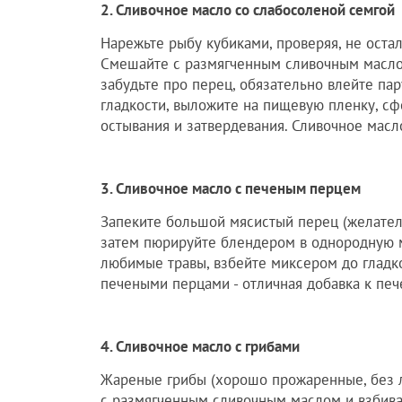
2. Сливочное масло со слабосоленой семгой
Нарежьте рыбу кубиками, проверяя, не оста
Смешайте с размягченным сливочным маслом
забудьте про перец, обязательно влейте па
гладкости, выложите на пищевую пленку, сф
остывания и затвердевания. Сливочное масло
3. Сливочное масло с печеным перцем
Запеките большой мясистый перец (желательн
затем пюрируйте блендером в однородную ма
любимые травы, взбейте миксером до гладко
печеными перцами - отличная добавка к пе
4. Сливочное масло с грибами
Жареные грибы (хорошо прожаренные, без 
с размягченным сливочным маслом и взбива