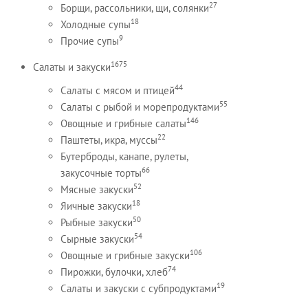
27
Борщи, рассольники, щи, солянки
18
Холодные супы
9
Прочие супы
1675
Салаты и закуски
44
Салаты с мясом и птицей
55
Салаты с рыбой и морепродуктами
146
Овощные и грибные салаты
22
Паштеты, икра, муссы
Бутерброды, канапе, рулеты,
66
закусочные торты
52
Мясные закуски
18
Яичные закуски
50
Рыбные закуски
54
Сырные закуски
106
Овощные и грибные закуски
74
Пирожки, булочки, хлеб
19
Салаты и закуски с субпродуктами