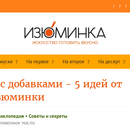
ИСКУССТВО ГОТОВИТЬ ВКУСНО
акуски
На первое
На второе
На десерт
с добавками - 5 идей от
зюминки
циклопедия
•
Советы и секреты
сливочное масло