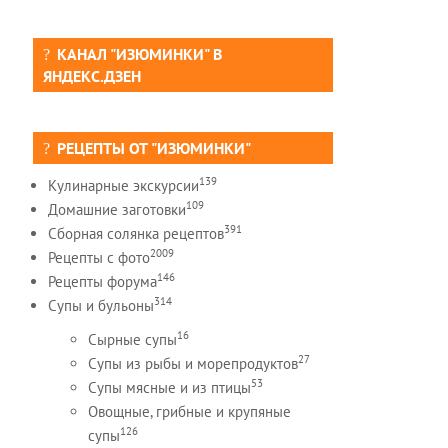
КАНАЛ "ИЗЮМИНКИ" В
ЯНДЕКС.ДЗЕН
РЕЦЕПТЫ ОТ "ИЗЮМИНКИ"
139
Кулинарные экскурсии
109
Домашние заготовки
391
Сборная солянка рецептов
2009
Рецепты c фото
146
Рецепты форума
314
Супы и бульоны
16
Сырные супы
27
Супы из рыбы и морепродуктов
53
Супы мясные и из птицы
Овощные, грибные и крупяные
126
супы