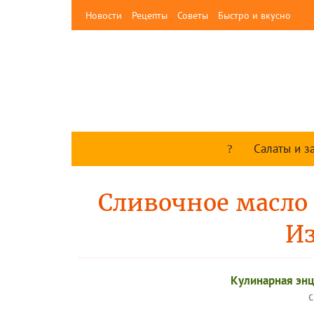
Новости
Рецепты
Советы
Быстро и вкусно
Салаты и з
Сливочное масло 
И
Кулинарная эн