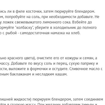
лись ли в филе косточки, затем пюрируйте блендером.
, попробуйте на соль, при необходимости добавьте. Не
ру ложек свежевыжатого лимонного сока. Взбейте до
ормуйте "колбаску", уберите в холодильник до полного
 с рыбой - самодостаточная намазка на хлеб.
о красного цвета), очистите его от кожуры и семян, а
ссу. Добавьте по вкусу соль и перец, сухую паприку и
сти, выложите в формочки и остудите. Сливочное масло с
ченым баклажанам и несладким кашам.
лишней жидкости) пюрируем блендером, затем соединяем
йте в гладкую массу. При желании добавляем тимьян и