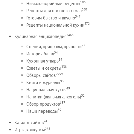
106
Низкокалорийные рецепты
630
Рецепты для постного стола
347
Готовим быстро и вкусно
572
Рецепты национальной кухни
3463
Кулинарная энциклопедия
27
Специи, приправы, пряности
54
История блюд
39
Кухонная утварь
338
Советы и секреты
2959
Обзоры сайтов
93
Книги и журналы
49
Национальная кухня
32
Напитки (включая алкоголь)
137
Обзор продуктов
59
Наши переводы
74
Каталог сайтов
372
Игры, конкурсы