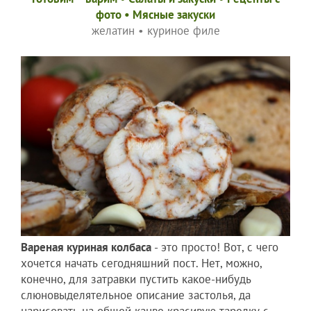
фото
•
Мясные закуски
желатин
•
куриное филе
Вареная куриная колбаса
- это просто! Вот, с чего
хочется начать сегодняшний пост. Нет, можно,
конечно, для затравки пустить какое-нибудь
слюновыделятельное описание застолья, да
нарисовать на общей канве красивую тарелку с