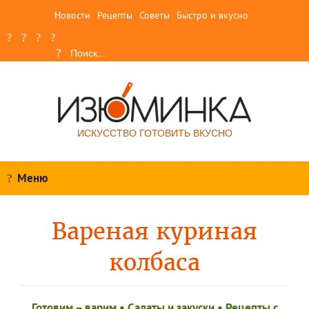
Новости
Рецепты
Советы
Быстро и вкусно
ИСКУССТВО ГОТОВИТЬ ВКУСНО
Меню
Вареная куриная
колбаса
Готовим – варим
•
Салаты и закуски
•
Рецепты c