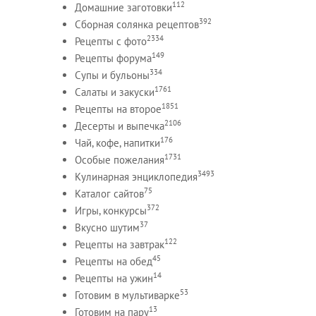
112
Домашние заготовки
392
Сборная солянка рецептов
2334
Рецепты c фото
149
Рецепты форума
334
Супы и бульоны
1761
Салаты и закуски
1851
Рецепты на второе
2106
Десерты и выпечка
176
Чай, кофе, напитки
1731
Особые пожелания
3493
Кулинарная энциклопедия
75
Каталог сайтов
372
Игры, конкурсы
37
Вкусно шутим
122
Рецепты на завтрак
45
Рецепты на обед
14
Рецепты на ужин
53
Готовим в мультиварке
13
Готовим на пару